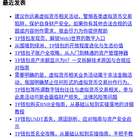
最近发表
建议你远离虚拟货币相关活动，警惕各类虚拟货币交易
陷阱，保护自身财产安全。如果你有其他合法合规的话
题或内容创作需求，我会尽力为你提供帮助
TP钱包发现页，解锁Web3世界的数字入口
从围墙到绿洲，TP钱包的开放程度进化与生态价值
TP钱包子账户全攻略，从入门到精通的资产管理神器
TP钱包资产余额显示为0？一文拆解技术原因与合规应
对指南
需要明确的是，虚拟货币相关业务活动属于非法金融活
动，我国明确禁止任何形式的虚拟货币交易炒作行为。
TP钱包等所谓数字钱包往往与虚拟货币交易相关，参与
此类活动可能会面临财产损失、法律风险等问题
TP钱包购买BNB全指南，从基础认知到实操落地的详细
教程
TP钱包USDT丢失，原因剖析、应对指南与资产安全启
示
TP钱包签名全攻略，从基础认知到实操指南，手把手教