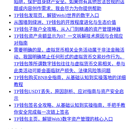
陷阱，保护自身财产安全。如果你有其他合法合规的话
题或内容创作需求，我会尽力为你提供帮助
TP钱包发现页，解锁Web3世界的数字入口
从围墙到绿洲，TP钱包的开放程度进化与生态价值
TP钱包子账户全攻略，从入门到精通的资产管理神器
TP钱包资产余额显示为0？一文拆解技术原因与合规应
对指南
需要明确的是，虚拟货币相关业务活动属于非法金融活
动，我国明确禁止任何形式的虚拟货币交易炒作行为。
TP钱包等所谓数字钱包往往与虚拟货币交易相关，参与
此类活动可能会面临财产损失、法律风险等问题
TP钱包购买BNB全指南，从基础认知到实操落地的详细
教程
TP钱包USDT丢失，原因剖析、应对指南与资产安全启
示
TP钱包签名全攻略，从基础认知到实操指南，手把手教
你安全完成每一次链上签名
TP钱包主页，解锁Web3数字资产管理的核心入口