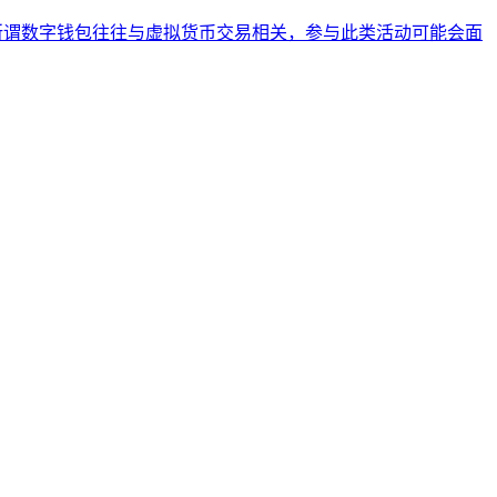
所谓数字钱包往往与虚拟货币交易相关，参与此类活动可能会面