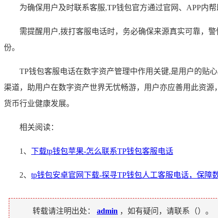
为确保用户及时联系客服,TP钱包官方通过官网、APP
需提醒用户,拨打客服电话时，务必确保来源真实可靠，警
份。
TP钱包客服电话在数字资产管理中作用关键,是用户的贴
渠道，助用户在数字资产世界无忧畅游，用户亦应善用此资源，
货币行业健康发展。
相关阅读：
1、
下载tp钱包苹果-怎么联系TP钱包客服电话
2、
tp钱包安卓官网下载-探寻TP钱包人工客服电话，保障
转载请注明出处：
admin
，如有疑问，请联系（
）。