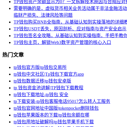
TP钱包资产余额显示为0？一文拆解技术原因与合规应对
需要明确的是，虚拟货币相关业务活动属于非法金融活动
临财产损失、法律风险等问题
TP钱包购买BNB全指南，从基础认知到实操落地的详细
TP钱包USDT丢失，原因剖析、应对指南与资产安全启示
TP钱包签名全攻略，从基础认知到实操指南，手把手教
TP钱包主页，解锁Web3数字资产管理的核心入口
热门文章
tp钱包官方版|tp钱包交易所
tp钱包中文社区|Tp钱包下载官方app
tp钱包数据迁移|tp钱包安卓版
tp 钱包资金池讲解|TP钱包下载教程
tp钱包下载地址-tp钱包 安全
tp下载安装-tp钱包客服电话95017怎么转人工服务
tp钱包官网地址中国版|tokenpocket删除钱包
tp钱包苹果版本的下载|tp钱包余额在哪
tp钱包用地址破解吗|tp钱包苹果手机下载