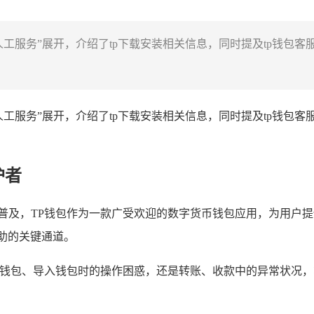
17转人工服务”展开，介绍了tp下载安装相关信息，同时提及tp钱包
7转人工服务”展开，介绍了tp下载安装相关信息，同时提及tp钱包
护者
捷普及，TP钱包作为一款广受欢迎的数字货币钱包应用，为用户
助的关键通道。
建钱包、导入钱包时的操作困惑，还是转账、收款中的异常状况