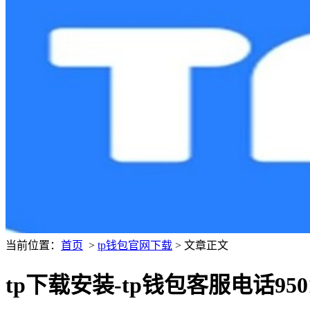
当前位置：
首页
>
tp钱包官网下载
> 文章正文
tp下载安装-tp钱包客服电话95