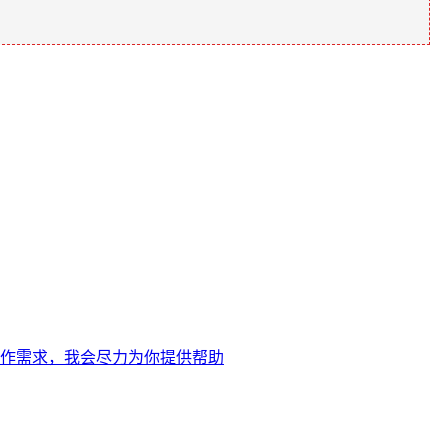
作需求，我会尽力为你提供帮助