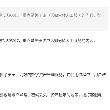
客服电话95017，重点是关于该电话如何转人工服务的内容，整
客服电话95017，重点是关于该电话如何转人工服务的内容，
提供了安全、高效的数字资产管理服务，在使用过程中，用户难
，亦或是账户异常、密码丢失、资产显示问题等，拨打客服电