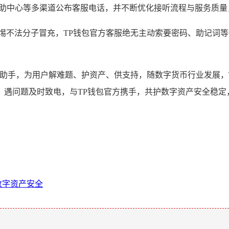
内帮助中心等多渠道公布客服电话，并不断优化接听流程与服务质
惕不法分子冒充，TP钱包官方客服绝无主动索要密码、助记词
心助手，为用户解难题、护资产、供支持，随数字货币行业发展，
遇问题及时致电，与TP钱包官方携手，共护数字资产安全稳定
数字资产安全