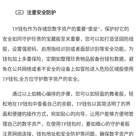
（三）注意安全防护
TP钱包作为存储您数字资产的重要“堡垒”，保护好它的
安全如同守护珍贵的宝藏般至关重要，您可以如打造坚固防线
般，设置强密码、启用指纹识别或者面部识别等安全功能，为
钱包加上多重保险，定期如整理珍贵物品般备份钱包数据，避
免在公共网络或者不安全的设备上如冒险进入危险区域般使用
TP钱包,全方位守护数字资产的安全。
通过以上如精心编排的步骤，您可以如轻盈的舞者般，轻
松地在TP钱包中查看自己的余额，TP钱包以其简洁明了的界
面和便捷的操作方式，宛如贴心的向导，让用户能够方便地管
理自己的数字资产，在使用TP钱包时，要如细心的守护者般
注意网络连接、钱包地址和安全防护等问题，确保数字资产的