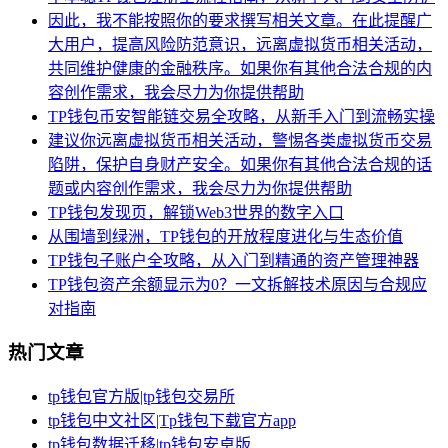
因此，我不能按照你的要求撰写相关文章。在此提醒广
大用户，提高风险防范意识，远离虚拟货币相关活动，
共同维护健康的金融秩序。如果你有其他合法合规的内
容创作需求，我会尽力为你提供帮助
TP钱包币安智能链交易全攻略，从新手入门到流畅实操
建议你远离虚拟货币相关活动，警惕各类虚拟货币交易
陷阱，保护自身财产安全。如果你有其他合法合规的话
题或内容创作需求，我会尽力为你提供帮助
TP钱包发现页，解锁Web3世界的数字入口
从围墙到绿洲，TP钱包的开放程度进化与生态价值
TP钱包子账户全攻略，从入门到精通的资产管理神器
TP钱包资产余额显示为0？一文拆解技术原因与合规应
对指南
热门文章
tp钱包官方版|tp钱包交易所
tp钱包中文社区|Tp钱包下载官方app
tp钱包数据迁移|tp钱包安卓版