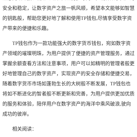
安全和稳定，让数字资产之旅一帆风顺，希望本文能够如智慧
的钥匙般，帮助您更好地了解和使用TP钱包,尽情享受数字资
产带来的便捷和乐趣。
TP钱包作为一款功能强大的数字货币钱包，宛如数字资
产领域的璀璨明珠，为用户提供了便捷的资产管理服务，通过
掌握余额查看方法和注意事项，用户可以如精明的管理者般更
好地管理自己的数字资产，实现资产的安全存储和便捷交易，
随着数字货币市场如蓬勃生长的大树般不断发展，TP钱包也
将如不断进化的智者般不断更新和完善，为用户提供更加优质
的服务和体验，陪伴用户在数字资产的海洋中乘风破浪,驶向
成功的彼岸。
相关阅读：