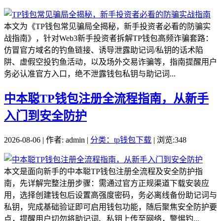
本文为《TP钱包常见骗局全揭秘，新手投资者必看的防骗实
战指南》，针对Web3新手投资者拆解TP钱包高频诈骗套路：
仿冒官方域名的钓鱼链接、诱导泄露助记词/私钥的话术陷
阱、虚假空投钓鱼活动，以及场外交易诈骗等，指南提醒用户
务必认准官方入口，绝不泄露钱包私钥与助记词...
中本聪TP钱包注册全流程指南，从新手
入门到安全防护
2026-08-06 | 作者: admin |
分类：tp钱包下载
| 浏览:348
本文是面向新手的中本聪TP钱包注册全流程及安全防护指
南，先详解完整注册步骤：需通过官方正规渠道下载安装应
用，选择创建钱包后设置高强度密码，务必离线备份助记词与
私钥，完成基础验证即可启用钱包功能，随后聚焦安全防护要
点，提醒用户切勿将助记词、私钥上传至网络，警惕钓...