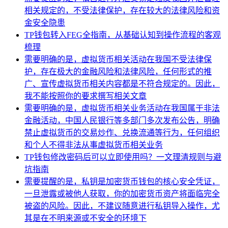
相关规定的，不受法律保护，存在较大的法律风险和资
金安全隐患
TP钱包转入FEG全指南，从基础认知到操作流程的客观
梳理
需要明确的是，虚拟货币相关活动在我国不受法律保
护，存在极大的金融风险和法律风险，任何形式的推
广、宣传虚拟货币相关内容都是不符合规定的。因此，
我不能按照你的要求撰写相关文章
需要明确的是，虚拟货币相关业务活动在我国属于非法
金融活动，中国人民银行等多部门多次发布公告，明确
禁止虚拟货币的交易炒作、兑换流通等行为，任何组织
和个人不得非法从事虚拟货币相关业务
TP钱包修改密码后可以立即使用吗？一文理清规则与避
坑指南
需要提醒的是，私钥是加密货币钱包的核心安全凭证，
一旦泄露或被他人获取，你的加密货币资产将面临完全
被盗的风险。因此，不建议随意进行私钥导入操作，尤
其是在不明来源或不安全的环境下