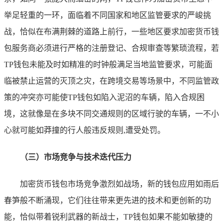
举足轻重的一环，面临着不同国家和地区监管要求的严峻挑
战，恰似在布满荆棘的道路上前行，一些地区要求加密货币钱
包服务商必须进行严格的注册登记、合规审查等繁琐流程，若
TP钱包未能及时如精准的时钟般满足当地监管要求，可能面
临被禁止运营的灭顶之灾，在跨境交易等场景中，不同监管政
策的冲突亦可能使TP钱包如陷入泥沼的车辆，陷入合规困
境，这就像是在多块不同交通规则的区域行驶的车辆，一不小
心就可能如莽撞的行人般违反规则,遭受处罚。
（三）市场竞争与技术迭代压力
加密货币钱包市场竞争激烈如战场，新的钱包应用如雨后
春笋般不断涌现，它们往往带来更先进的技术和更创新的功
能，恰似带着锐利武器的新战士，TP钱包如果不能如敏捷的