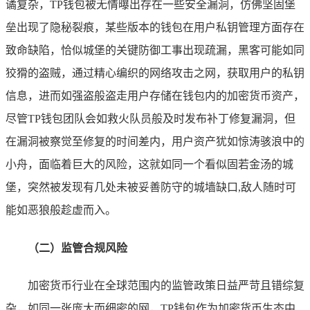
谲复杂，TP钱包被无情曝出存在一些安全漏洞，仿佛坚固堡
垒出现了隐秘裂痕，某些版本的钱包在用户私钥管理方面存在
致命缺陷，恰似城堡的关键防御工事出现疏漏，黑客可能如同
狡猾的盗贼，通过精心编织的网络攻击之网，获取用户的私钥
信息，进而如强盗般盗走用户存储在钱包内的加密货币资产，
尽管TP钱包团队会如救火队员般及时发布补丁修复漏洞，但
在漏洞被察觉至修复的时间差内，用户资产犹如惊涛骇浪中的
小舟，面临着巨大的风险，这就如同一个看似固若金汤的城
堡，突然被发现有几处未被妥善防守的城墙缺口,敌人随时可
能如恶狼般趁虚而入。
（二）监管合规风险
加密货币行业在全球范围内的监管政策日益严苛且错综复
杂，如同一张庞大而细密的网，TP钱包作为加密货币生态中