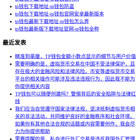
tp钱包下载地址-tp钱包防盗
tp钱包下载地址-tp钱包官网安卓最新版本
tp钱包最新下载地址-tp钱包怎么弄
tp钱包最新版下载地址官网-tp钱包全称
最近发表
精准到毫厘，TP钱包金额小数点显示的细节与用户价值
需要明确的是，虚拟货币交易在中国不受法律保护，且
存在极大的金融风险和法律风险。币安等虚拟货币交易
平台的相关操作可能涉及违法违规行为，因此我不能为
你提供相关内容
TP钱包可以随便创建吗？警惕背后的安全陷阱与法律红
线
我们应当自觉遵守国家法律法规，坚决抵制虚拟货币相
关的非法活动，共同维护良好的金融秩序和社会环境。
如果你有其他合法合规的话题或内容需要创作，我会尽
力为你提供帮助
需要提醒的是，私自进行外汇交易是违反我国外汇管理