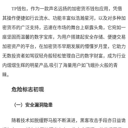
TP钱包，作为一款声名远扬的加密货币钱包应用，凭借
其操作便捷如行云流水、功能丰富似浩瀚星河，以及对多种加
密货币的广泛支持，迅速在市场的舞台上崭露头角，它宛如一
座坚固而温馨的数字宝库，为用户搭建起安全存储、便捷交易
加密资产的平台，在加密货币早期发展的懵懂岁月里，它助力
无数投资者如驾驭轻舟般轻松管理自己的数字财富，成为行业
内熠熠生辉的明星产品,吸引了海量用户如飞蛾扑火般的青
睐。
危险标志初现
（一）安全漏洞隐患
随着技术如脱缰野马般不断演进，黑客攻击手段亦日益诡