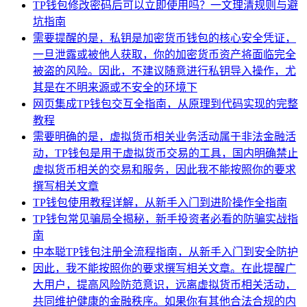
TP钱包修改密码后可以立即使用吗？一文理清规则与避
坑指南
需要提醒的是，私钥是加密货币钱包的核心安全凭证，
一旦泄露或被他人获取，你的加密货币资产将面临完全
被盗的风险。因此，不建议随意进行私钥导入操作，尤
其是在不明来源或不安全的环境下
网页集成TP钱包交互全指南，从原理到代码实现的完整
教程
需要明确的是，虚拟货币相关业务活动属于非法金融活
动，TP钱包是用于虚拟货币交易的工具，国内明确禁止
虚拟货币相关的交易和服务，因此我不能按照你的要求
撰写相关文章
TP钱包使用教程详解，从新手入门到进阶操作全指南
TP钱包常见骗局全揭秘，新手投资者必看的防骗实战指
南
中本聪TP钱包注册全流程指南，从新手入门到安全防护
因此，我不能按照你的要求撰写相关文章。在此提醒广
大用户，提高风险防范意识，远离虚拟货币相关活动，
共同维护健康的金融秩序。如果你有其他合法合规的内