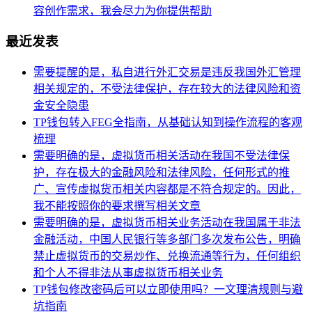
容创作需求，我会尽力为你提供帮助
最近发表
需要提醒的是，私自进行外汇交易是违反我国外汇管理
相关规定的，不受法律保护，存在较大的法律风险和资
金安全隐患
TP钱包转入FEG全指南，从基础认知到操作流程的客观
梳理
需要明确的是，虚拟货币相关活动在我国不受法律保
护，存在极大的金融风险和法律风险，任何形式的推
广、宣传虚拟货币相关内容都是不符合规定的。因此，
我不能按照你的要求撰写相关文章
需要明确的是，虚拟货币相关业务活动在我国属于非法
金融活动，中国人民银行等多部门多次发布公告，明确
禁止虚拟货币的交易炒作、兑换流通等行为，任何组织
和个人不得非法从事虚拟货币相关业务
TP钱包修改密码后可以立即使用吗？一文理清规则与避
坑指南