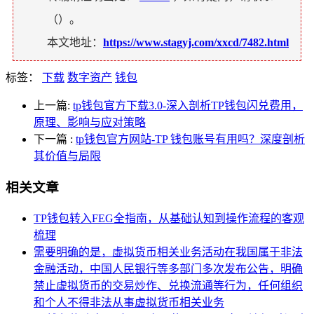
（
）。
本文地址：
https://www.stagyj.com/xxcd/7482.html
标签：
下载
数字资产
钱包
上一篇:
tp钱包官方下载3.0-深入剖析TP钱包闪兑费用，
原理、影响与应对策略
下一篇
:
tp钱包官方网站-TP 钱包账号有用吗？深度剖析
其价值与局限
相关文章
TP钱包转入FEG全指南，从基础认知到操作流程的客观
梳理
需要明确的是，虚拟货币相关业务活动在我国属于非法
金融活动，中国人民银行等多部门多次发布公告，明确
禁止虚拟货币的交易炒作、兑换流通等行为，任何组织
和个人不得非法从事虚拟货币相关业务