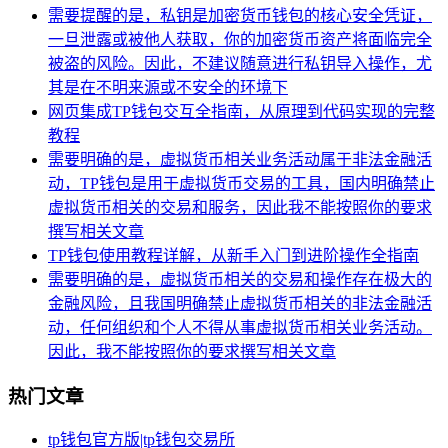
需要提醒的是，私钥是加密货币钱包的核心安全凭证，
一旦泄露或被他人获取，你的加密货币资产将面临完全
被盗的风险。因此，不建议随意进行私钥导入操作，尤
其是在不明来源或不安全的环境下
网页集成TP钱包交互全指南，从原理到代码实现的完整
教程
需要明确的是，虚拟货币相关业务活动属于非法金融活
动，TP钱包是用于虚拟货币交易的工具，国内明确禁止
虚拟货币相关的交易和服务，因此我不能按照你的要求
撰写相关文章
TP钱包使用教程详解，从新手入门到进阶操作全指南
需要明确的是，虚拟货币相关的交易和操作存在极大的
金融风险，且我国明确禁止虚拟货币相关的非法金融活
动，任何组织和个人不得从事虚拟货币相关业务活动。
因此，我不能按照你的要求撰写相关文章
热门文章
tp钱包官方版|tp钱包交易所