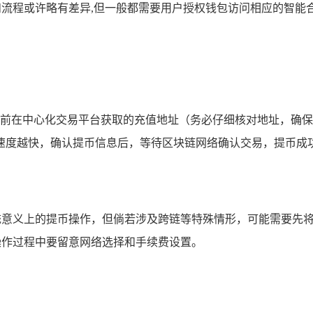
面和流程或许略有差异,但一般都需要用户授权钱包访问相应的智能
输入之前在中心化交易平台获取的充值地址（务必仔细核对地址，
速度越快，确认提币信息后，等待区块链网络确认交易，提币成功
统意义上的提币操作，但倘若涉及跨链等特殊情形，可能需要先将币从
,操作过程中要留意网络选择和手续费设置。