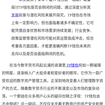
探讨TP钱包是否会倒闭的问题，通过深度分析其
发展
前景与潜在风险来展开探究，TP钱包在市场
上有一定影响力，但也面临着诸多不确定性，它可
能凭借自身优势和市场需求持续发展；行业竞争、
政策监管等潜在风险可能对其运营造成冲击，综合
考量各方面因素，才能更准确判断TP钱包未来的
走向以及是否会面临倒闭的危机。
在当今数字货币风起云涌的浪潮里,
TP钱包
宛如一颗璀璨
的明星，逐渐映入广大投资者和爱好者的眼帘，它作为一款广
受欢迎的数字资产管理工具，正深刻地改变着人们管理数字资
产的方式，随着数字货币行业的不断演变以及市场的复杂动
荡，一个萦绕在众多用户心头的疑问也随之浮现：TP钱包会
不会倒闭？这一疑问，不仅仅关乎着无数用户的资产安全和使