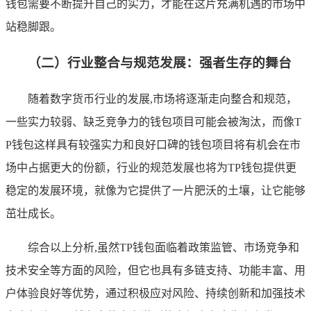
钱包需要不断提升自己的实力，才能在这片充满机遇的市场中
站稳脚跟。
（二）行业整合与规范发展：强者生存的舞台
随着数字货币行业的发展,市场将逐渐走向整合和规范，
一些实力较弱、缺乏竞争力的钱包项目可能会被淘汰，而像T
P钱包这样具有较强实力和良好口碑的钱包项目将有机会在市
场中占据更大的份额，行业的规范发展也将为TP钱包提供更
稳定的发展环境，就像为它提供了一片肥沃的土壤，让它能够
茁壮成长。
综合以上分析,虽然TP钱包面临着政策监管、市场竞争和
技术安全等方面的风险，但它也具有多链支持、功能丰富、用
户体验良好等优势，通过积极应对风险、持续创新和加强技术