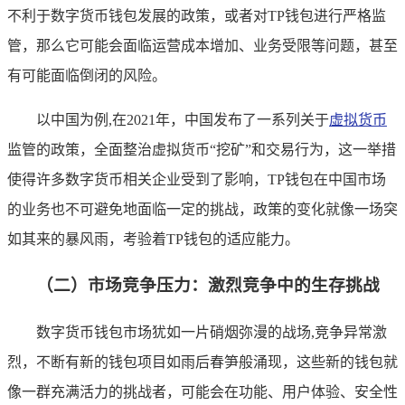
不利于数字货币钱包发展的政策，或者对TP钱包进行严格监
管，那么它可能会面临运营成本增加、业务受限等问题，甚至
有可能面临倒闭的风险。
以中国为例,在2021年，中国发布了一系列关于
虚拟货币
监管的政策，全面整治虚拟货币“挖矿”和交易行为，这一举措
使得许多数字货币相关企业受到了影响，TP钱包在中国市场
的业务也不可避免地面临一定的挑战，政策的变化就像一场突
如其来的暴风雨，考验着TP钱包的适应能力。
（二）市场竞争压力：激烈竞争中的生存挑战
数字货币钱包市场犹如一片硝烟弥漫的战场,竞争异常激
烈，不断有新的钱包项目如雨后春笋般涌现，这些新的钱包就
像一群充满活力的挑战者，可能会在功能、用户体验、安全性