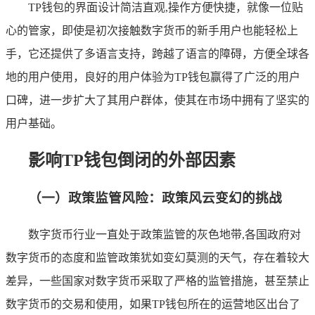
TP钱包的界面设计简洁直观,操作方便快捷，就像一位贴
心的管家，即使是初次接触数字货币的新手用户也能轻松上
手，它还提供了多语言支持，跨越了语言的障碍，方便全球各
地的用户使用，良好的用户体验为TP钱包赢得了广泛的用户
口碑，进一步扩大了其用户群体，使其在市场中拥有了坚实的
用户基础。
影响TP钱包倒闭的外部因素
（一）政策监管风险：政策风云变幻的挑战
数字货币行业一直处于政策监管的灰色地带,各国政府对
数字货币的态度和监管政策犹如变幻莫测的天气，存在着较大
差异，一些国家对数字货币采取了严格的监管措施，甚至禁止
数字货币的交易和使用，如果TP钱包所在的运营地区出台了