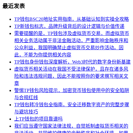
最近发表
TP钱包BSC20地址实用指南，从基础认知到实操全攻略
TP新钱包标志，品牌升级背后的设计逻辑与价值传递
需要提醒的是，TP钱包涉及虚拟货币交易，而虚拟货币
相关业务活动属于非法金融活动，严重影响金融秩序和
公众利益，我国明确禁止虚拟货币交易炒作活动。因
此，不能为你提供相关内容
TP钱包身份钱包深度解析，Web3时代的数字身份新基建
虚拟货币相关活动在我国不受法律保护，且存在诸多风
险和违法违规问题，因此不能按照你的要求撰写相关文
章
警惕TP钱包风险提示，加密货币钱包使用中的安全陷阱
与合规红线
TP钱包转冷钱包全指南，安全迁移数字资产的完整步骤
与避坑技巧
上TP钱包的项目靠谱吗
我们应当遵守国家法律法规，自觉抵制虚拟货币相关的