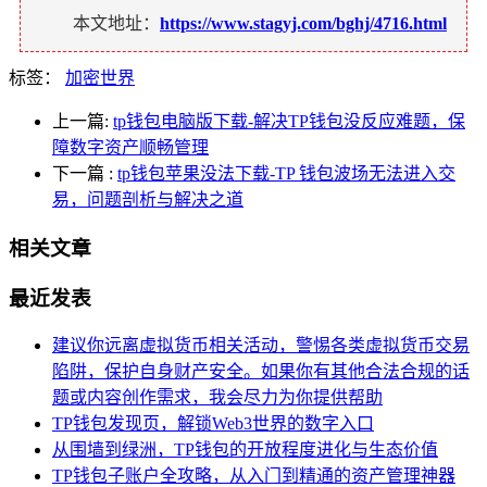
本文地址：
https://www.stagyj.com/bghj/4716.html
标签：
加密世界
上一篇:
tp钱包电脑版下载-解决TP钱包没反应难题，保
障数字资产顺畅管理
下一篇
:
tp钱包苹果没法下载-TP 钱包波场无法进入交
易，问题剖析与解决之道
相关文章
最近发表
建议你远离虚拟货币相关活动，警惕各类虚拟货币交易
陷阱，保护自身财产安全。如果你有其他合法合规的话
题或内容创作需求，我会尽力为你提供帮助
TP钱包发现页，解锁Web3世界的数字入口
从围墙到绿洲，TP钱包的开放程度进化与生态价值
TP钱包子账户全攻略，从入门到精通的资产管理神器