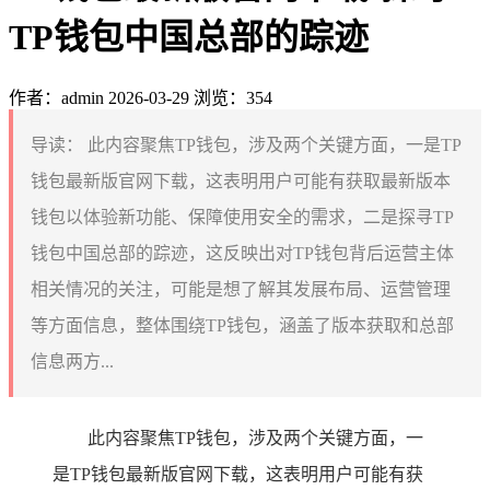
TP钱包中国总部的踪迹
作者：admin
2026-03-29
浏览：354
导读：
此内容聚焦TP钱包，涉及两个关键方面，一是TP
钱包最新版官网下载，这表明用户可能有获取最新版本
钱包以体验新功能、保障使用安全的需求，二是探寻TP
钱包中国总部的踪迹，这反映出对TP钱包背后运营主体
相关情况的关注，可能是想了解其发展布局、运营管理
等方面信息，整体围绕TP钱包，涵盖了版本获取和总部
信息两方...
此内容聚焦TP钱包，涉及两个关键方面，一
是TP钱包最新版官网下载，这表明用户可能有获