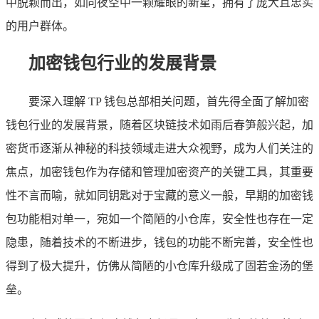
中脱颖而出，如同夜空中一颗耀眼的新星，拥有了庞大且忠实
的用户群体。
加密钱包行业的发展背景
要深入理解 TP 钱包总部相关问题，首先得全面了解加密
钱包行业的发展背景，随着区块链技术如雨后春笋般兴起，加
密货币逐渐从神秘的科技领域走进大众视野，成为人们关注的
焦点，加密钱包作为存储和管理加密资产的关键工具，其重要
性不言而喻，就如同钥匙对于宝藏的意义一般，早期的加密钱
包功能相对单一，宛如一个简陋的小仓库，安全性也存在一定
隐患，随着技术的不断进步，钱包的功能不断完善，安全性也
得到了极大提升，仿佛从简陋的小仓库升级成了固若金汤的堡
垒。