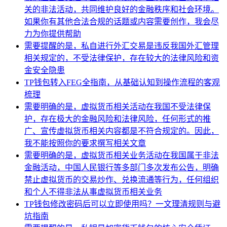
关的非法活动，共同维护良好的金融秩序和社会环境。
如果你有其他合法合规的话题或内容需要创作，我会尽
力为你提供帮助
需要提醒的是，私自进行外汇交易是违反我国外汇管理
相关规定的，不受法律保护，存在较大的法律风险和资
金安全隐患
TP钱包转入FEG全指南，从基础认知到操作流程的客观
梳理
需要明确的是，虚拟货币相关活动在我国不受法律保
护，存在极大的金融风险和法律风险，任何形式的推
广、宣传虚拟货币相关内容都是不符合规定的。因此，
我不能按照你的要求撰写相关文章
需要明确的是，虚拟货币相关业务活动在我国属于非法
金融活动，中国人民银行等多部门多次发布公告，明确
禁止虚拟货币的交易炒作、兑换流通等行为，任何组织
和个人不得非法从事虚拟货币相关业务
TP钱包修改密码后可以立即使用吗？一文理清规则与避
坑指南