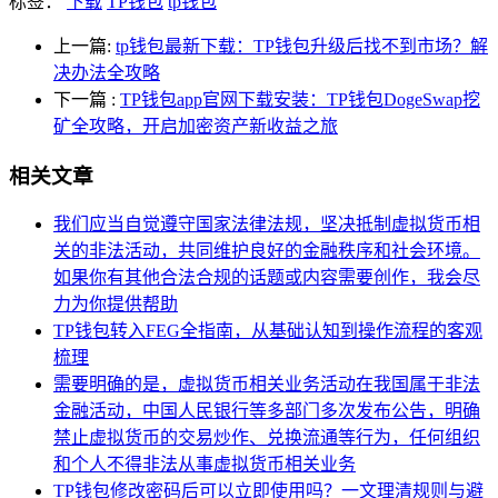
标签：
下载
TP钱包
tp钱包
上一篇:
tp钱包最新下载：TP钱包升级后找不到市场？解
决办法全攻略
下一篇
:
TP钱包app官网下载安装：TP钱包DogeSwap挖
矿全攻略，开启加密资产新收益之旅
相关文章
我们应当自觉遵守国家法律法规，坚决抵制虚拟货币相
关的非法活动，共同维护良好的金融秩序和社会环境。
如果你有其他合法合规的话题或内容需要创作，我会尽
力为你提供帮助
TP钱包转入FEG全指南，从基础认知到操作流程的客观
梳理
需要明确的是，虚拟货币相关业务活动在我国属于非法
金融活动，中国人民银行等多部门多次发布公告，明确
禁止虚拟货币的交易炒作、兑换流通等行为，任何组织
和个人不得非法从事虚拟货币相关业务
TP钱包修改密码后可以立即使用吗？一文理清规则与避