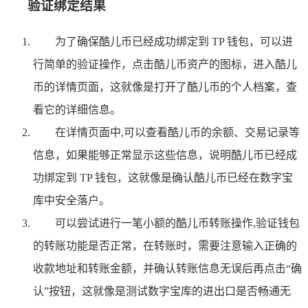
验证绑定结果
为了确保酷儿币已经成功绑定到 TP 钱包，可以进
行简单的验证操作，点击酷儿币资产的图标，进入酷儿
币的详情页面，这就像是打开了酷儿币的个人档案，查
看它的详细信息。
在详情页面中,可以查看酷儿币的余额、交易记录等
信息，如果能够正常显示这些信息，说明酷儿币已经成
功绑定到 TP 钱包，这就像是确认酷儿币已经在数字宝
库中安全落户。
可以尝试进行一笔小额的酷儿币转账操作,验证钱包
的转账功能是否正常，在转账时，需要注意输入正确的
收款地址和转账金额，并确认转账信息无误后再点击“确
认”按钮，这就像是测试数字宝库的进出口是否畅通无