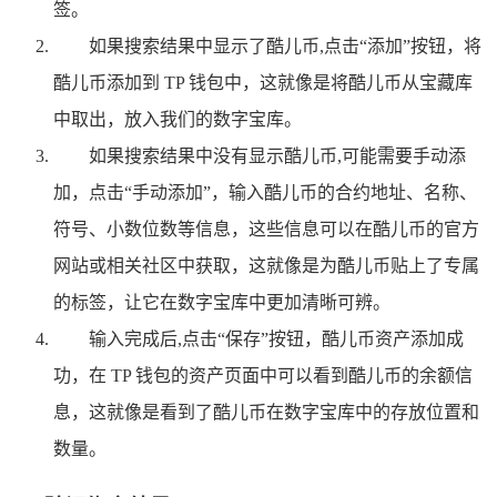
签。
如果搜索结果中显示了酷儿币,点击“添加”按钮，将
酷儿币添加到 TP 钱包中，这就像是将酷儿币从宝藏库
中取出，放入我们的数字宝库。
如果搜索结果中没有显示酷儿币,可能需要手动添
加，点击“手动添加”，输入酷儿币的合约地址、名称、
符号、小数位数等信息，这些信息可以在酷儿币的官方
网站或相关社区中获取，这就像是为酷儿币贴上了专属
的标签，让它在数字宝库中更加清晰可辨。
输入完成后,点击“保存”按钮，酷儿币资产添加成
功，在 TP 钱包的资产页面中可以看到酷儿币的余额信
息，这就像是看到了酷儿币在数字宝库中的存放位置和
数量。