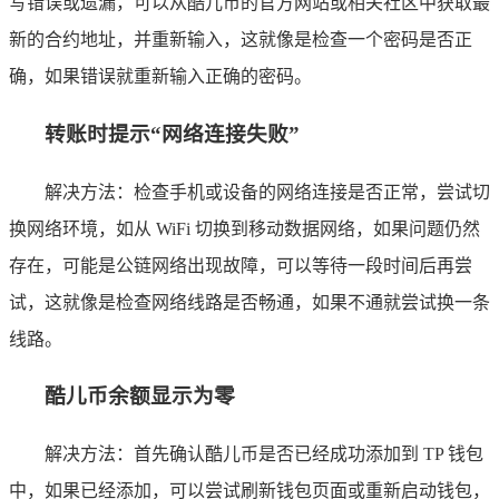
写错误或遗漏，可以从酷儿币的官方网站或相关社区中获取最
新的合约地址，并重新输入，这就像是检查一个密码是否正
确，如果错误就重新输入正确的密码。
转账时提示“网络连接失败”
解决方法：检查手机或设备的网络连接是否正常，尝试切
换网络环境，如从 WiFi 切换到移动数据网络，如果问题仍然
存在，可能是公链网络出现故障，可以等待一段时间后再尝
试，这就像是检查网络线路是否畅通，如果不通就尝试换一条
线路。
酷儿币余额显示为零
解决方法：首先确认酷儿币是否已经成功添加到 TP 钱包
中，如果已经添加，可以尝试刷新钱包页面或重新启动钱包，