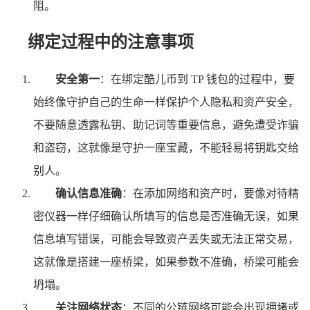
阻。
绑定过程中的注意事项
安全第一
：在绑定酷儿币到 TP 钱包的过程中，要
始终像守护自己的生命一样保护个人隐私和资产安全，
不要随意透露私钥、助记词等重要信息，避免遭受诈骗
和盗窃，这就像是守护一座宝藏，不能轻易将钥匙交给
别人。
确认信息准确
：在添加网络和资产时，要像对待精
密仪器一样仔细确认所填写的信息是否准确无误，如果
信息填写错误，可能会导致资产丢失或无法正常交易，
这就像是搭建一座桥梁，如果参数不准确，桥梁可能会
坍塌。
关注网络状态
：不同的公链网络可能会出现拥堵或