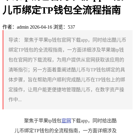
儿币绑定TP钱包全流程指南
作者：admin
2026-04-16
浏览：537
导读：
聚焦于苹果tp钱包官网下载app，同时给出酷儿币
绑定TP钱包的全流程指南，一方面详细涉及苹果端tp钱
包在官网的下载流程，为用户提供从官网获取该应用的
清晰指引；另一方面着重阐述酷儿币与TP钱包绑定的具
体步骤，旨在帮助用户顺利完成酷儿币在TP钱包上的绑
定操作，让用户能更便捷地管理酷儿币，在数字资产操
作中...
聚焦于苹果tp钱包
官网
下载app，同时给出酷
儿币绑定TP钱包的全流程指南，一方面详细涉及