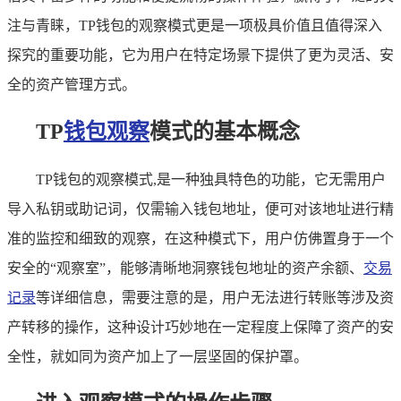
注与青睐，TP钱包的观察模式更是一项极具价值且值得深入
探究的重要功能，它为用户在特定场景下提供了更为灵活、安
全的资产管理方式。
TP
钱包观察
模式的基本概念
TP钱包的观察模式,是一种独具特色的功能，它无需用户
导入私钥或助记词，仅需输入钱包地址，便可对该地址进行精
准的监控和细致的观察，在这种模式下，用户仿佛置身于一个
安全的“观察室”，能够清晰地洞察钱包地址的资产余额、
交易
记录
等详细信息，需要注意的是，用户无法进行转账等涉及资
产转移的操作，这种设计巧妙地在一定程度上保障了资产的安
全性，就如同为资产加上了一层坚固的保护罩。