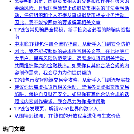
需要明确的是，虚拟货币相关的交易和操作存在极大的
金融风险，且我国明确禁止虚拟货币相关的非法金融活
动，任何组织和个人不得从事虚拟货币相关业务活动。
因此，我不能按照你的要求撰写相关文章
TP钱包常见骗局全揭秘，新手投资者必看的防骗实战指
南
中本聪TP钱包注册全流程指南，从新手入门到安全防护
因此，我不能按照你的要求撰写相关文章。在此提醒广
大用户，提高风险防范意识，远离虚拟货币相关活动，
共同维护健康的金融秩序。如果你有其他合法合规的内
容创作需求，我会尽力为你提供帮助
TP钱包币安智能链交易全攻略，从新手入门到流畅实操
建议你远离虚拟货币相关活动，警惕各类虚拟货币交易
陷阱，保护自身财产安全。如果你有其他合法合规的话
题或内容创作需求，我会尽力为你提供帮助
TP钱包发现页，解锁Web3世界的数字入口
从围墙到绿洲，TP钱包的开放程度进化与生态价值
热门文章