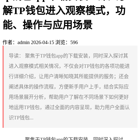
解TP钱包进入观察模式，功
能、操作与应用场景
作者：admin
2026-04-15
浏览：596
导读：
聚焦于TP钱包app的下载安装，同时深入探讨其
进入观察模式相关情况，不仅会对TP钱包的各项功能进
行详细介绍，让用户清晰知晓其所能提供的服务；还会
阐述具体的操作流程，方便新手用户上手，结合实际应
用场景展开分析，帮助用户了解在不同场景下如何更好
地运用TP钱包，通过全面的内容呈现，助力用户全面认
识TP钱包...
聚焦于TP钱包app的下载安装，同时深入探讨