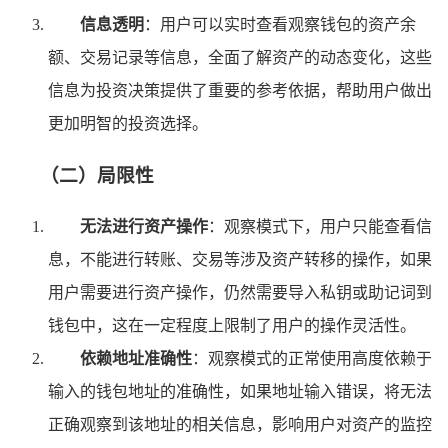
信息透明
：用户可以实时查看观察钱包的资产余
额、交易记录等信息，全面了解资产的动态变化，这些
信息为投资决策提供了重要的参考依据，帮助用户做出
更加明智的投资选择。
（二）局限性
无法进行资产操作
：观察模式下，用户只能查看信
息，不能进行转账、交易等涉及资产转移的操作，如果
用户需要进行资产操作，仍然需要导入私钥或助记词到
钱包中，这在一定程度上限制了用户的操作灵活性。
依赖地址准确性
：观察模式的正常使用高度依赖于
输入的钱包地址的准确性，如果地址输入错误，将无法
正确观察到该地址的相关信息，影响用户对资产的监控