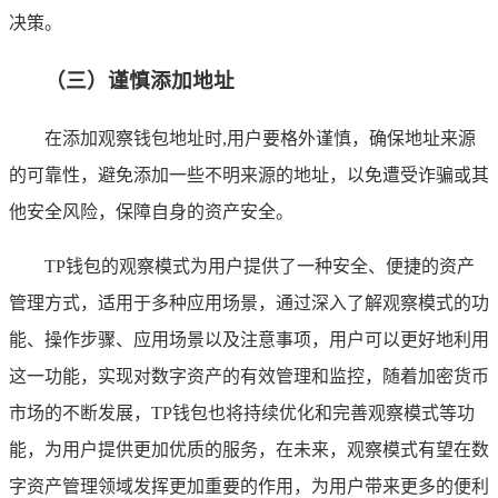
决策。
（三）谨慎添加地址
在添加观察钱包地址时,用户要格外谨慎，确保地址来源
的可靠性，避免添加一些不明来源的地址，以免遭受诈骗或其
他安全风险，保障自身的资产安全。
TP钱包的观察模式为用户提供了一种安全、便捷的资产
管理方式，适用于多种应用场景，通过深入了解观察模式的功
能、操作步骤、应用场景以及注意事项，用户可以更好地利用
这一功能，实现对数字资产的有效管理和监控，随着加密货币
市场的不断发展，TP钱包也将持续优化和完善观察模式等功
能，为用户提供更加优质的服务，在未来，观察模式有望在数
字资产管理领域发挥更加重要的作用，为用户带来更多的便利