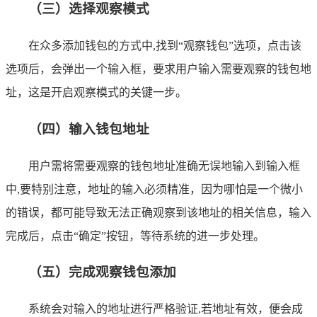
（三）选择观察模式
在众多添加钱包的方式中,找到“观察钱包”选项，点击该
选项后，会弹出一个输入框，要求用户输入需要观察的钱包地
址，这是开启观察模式的关键一步。
（四）输入钱包地址
用户需将需要观察的钱包地址准确无误地输入到输入框
中,要特别注意，地址的输入必须精准，因为哪怕是一个微小
的错误，都可能导致无法正确观察到该地址的相关信息，输入
完成后，点击“确定”按钮，等待系统的进一步处理。
（五）完成观察钱包添加
系统会对输入的地址进行严格验证,若地址有效，便会成