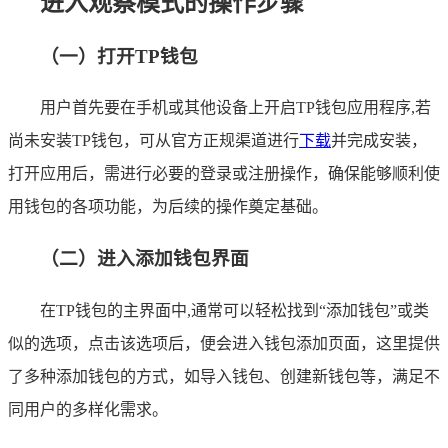
进入观察模式的操作步骤
（一）打开TP钱包
用户首先要在手机或其他设备上开启TP钱包应用程序,若
尚未安装TP钱包，可从官方正规渠道进行
下载
并完成安装，
打开应用后，需进行必要的登录或注册操作，确保能够顺利使
用钱包的各项功能，为后续的操作奠定基础。
（二）进入添加钱包界面
在TP钱包的主界面中,通常可以轻松找到“添加钱包”或类
似的选项，点击该选项后，便会进入钱包添加页面，这里提供
了多种添加钱包的方式，如导入钱包、创建新钱包等，满足不
同用户的多样化需求。