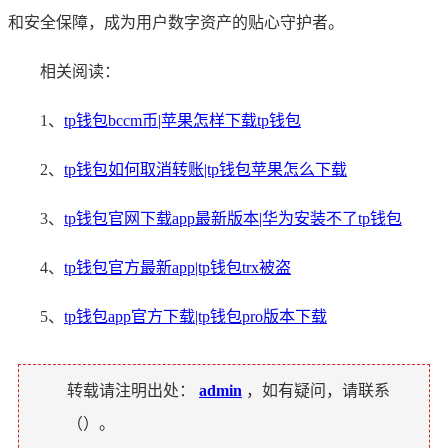
和安全保障，成为用户数字资产的贴心守护者。
相关阅读：
1、
tp钱包bccm币|苹果怎样下载tp钱包
2、
tp钱包如何取消转账|tp钱包苹果怎么下载
3、
tp钱包官网下载app最新版本|华为安装不了tp钱包
4、
tp钱包官方最新app|tp钱包trx被盗
5、
tp钱包app官方下载|tp钱包pro版本下载
转载请注明出处：
admin
，如有疑问，请联系
（
）。