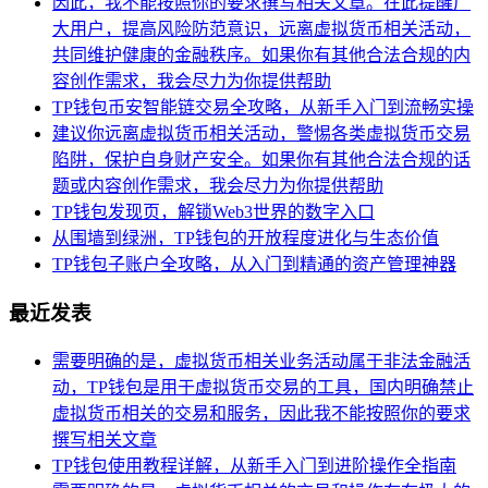
因此，我不能按照你的要求撰写相关文章。在此提醒广
大用户，提高风险防范意识，远离虚拟货币相关活动，
共同维护健康的金融秩序。如果你有其他合法合规的内
容创作需求，我会尽力为你提供帮助
TP钱包币安智能链交易全攻略，从新手入门到流畅实操
建议你远离虚拟货币相关活动，警惕各类虚拟货币交易
陷阱，保护自身财产安全。如果你有其他合法合规的话
题或内容创作需求，我会尽力为你提供帮助
TP钱包发现页，解锁Web3世界的数字入口
从围墙到绿洲，TP钱包的开放程度进化与生态价值
TP钱包子账户全攻略，从入门到精通的资产管理神器
最近发表
需要明确的是，虚拟货币相关业务活动属于非法金融活
动，TP钱包是用于虚拟货币交易的工具，国内明确禁止
虚拟货币相关的交易和服务，因此我不能按照你的要求
撰写相关文章
TP钱包使用教程详解，从新手入门到进阶操作全指南