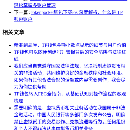
轻松掌握多账户管理
下一篇
:
tokenpocket钱包下载ios-深度解析，什么是 TP
钱包账户
相关文章
精准到毫厘，TP钱包金额小数点显示的细节与用户价值
TP钱包可以随便创建吗？警惕背后的安全陷阱与法律红
线
我们应当自觉遵守国家法律法规，坚决抵制虚拟货币相
关的非法活动，共同维护良好的金融秩序和社会环境。
如果你有其他合法合规的话题或内容需要创作，我会尽
力为你提供帮助
TP钱包转入FEG全指南，从基础认知到操作流程的客观
梳理
需要明确的是，虚拟货币相关业务活动在我国属于非法
金融活动，中国人民银行等多部门多次发布公告，明确
禁止虚拟货币的交易炒作、兑换流通等行为，任何组织
和个人不得非法从事虚拟货币相关业务