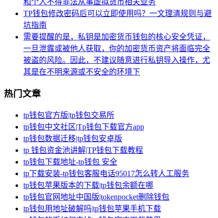
和个人不得非法从事虚拟货币相关业务
TP钱包修改密码后可以立即使用吗？一文理清规则与避
坑指南
需要提醒的是，私钥是加密货币钱包的核心安全凭证，
一旦泄露或被他人获取，你的加密货币资产将面临完全
被盗的风险。因此，不建议随意进行私钥导入操作，尤
其是在不明来源或不安全的环境下
热门文章
tp钱包官方版|tp钱包交易所
tp钱包中文社区|Tp钱包下载官方app
tp钱包数据迁移|tp钱包安卓版
tp 钱包资金池讲解|TP钱包下载教程
tp钱包下载地址-tp钱包 安全
tp下载安装-tp钱包客服电话95017怎么转人工服务
tp钱包苹果版本的下载|tp钱包余额在哪
tp钱包官网地址中国版|tokenpocket删除钱包
tp钱包用地址破解吗|tp钱包苹果手机下载