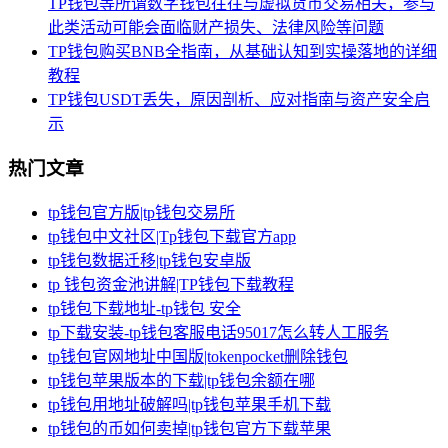
TP钱包等所谓数字钱包往往与虚拟货币交易相关，参与
此类活动可能会面临财产损失、法律风险等问题
TP钱包购买BNB全指南，从基础认知到实操落地的详细
教程
TP钱包USDT丢失，原因剖析、应对指南与资产安全启
示
热门文章
tp钱包官方版|tp钱包交易所
tp钱包中文社区|Tp钱包下载官方app
tp钱包数据迁移|tp钱包安卓版
tp 钱包资金池讲解|TP钱包下载教程
tp钱包下载地址-tp钱包 安全
tp下载安装-tp钱包客服电话95017怎么转人工服务
tp钱包官网地址中国版|tokenpocket删除钱包
tp钱包苹果版本的下载|tp钱包余额在哪
tp钱包用地址破解吗|tp钱包苹果手机下载
tp钱包的币如何卖掉|tp钱包官方下载苹果