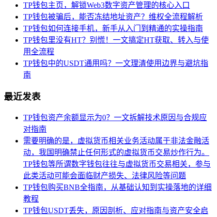
TP钱包主页，解锁Web3数字资产管理的核心入口
TP钱包被骗后，能否冻结地址资产？维权全流程解析
TP钱包如何连接手机，新手从入门到精通的实操指南
TP钱包里没有HT？别慌！一文搞定HT获取、转入与使
用全流程
TP钱包中的USDT通用吗？一文理清使用边界与避坑指
南
最近发表
TP钱包资产余额显示为0？一文拆解技术原因与合规应
对指南
需要明确的是，虚拟货币相关业务活动属于非法金融活
动，我国明确禁止任何形式的虚拟货币交易炒作行为。
TP钱包等所谓数字钱包往往与虚拟货币交易相关，参与
此类活动可能会面临财产损失、法律风险等问题
TP钱包购买BNB全指南，从基础认知到实操落地的详细
教程
TP钱包USDT丢失，原因剖析、应对指南与资产安全启