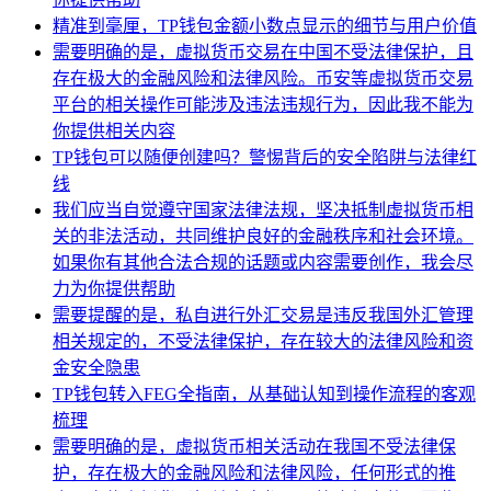
精准到毫厘，TP钱包金额小数点显示的细节与用户价值
需要明确的是，虚拟货币交易在中国不受法律保护，且
存在极大的金融风险和法律风险。币安等虚拟货币交易
平台的相关操作可能涉及违法违规行为，因此我不能为
你提供相关内容
TP钱包可以随便创建吗？警惕背后的安全陷阱与法律红
线
我们应当自觉遵守国家法律法规，坚决抵制虚拟货币相
关的非法活动，共同维护良好的金融秩序和社会环境。
如果你有其他合法合规的话题或内容需要创作，我会尽
力为你提供帮助
需要提醒的是，私自进行外汇交易是违反我国外汇管理
相关规定的，不受法律保护，存在较大的法律风险和资
金安全隐患
TP钱包转入FEG全指南，从基础认知到操作流程的客观
梳理
需要明确的是，虚拟货币相关活动在我国不受法律保
护，存在极大的金融风险和法律风险，任何形式的推