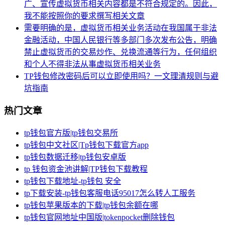
广、宣传虚拟货币相关内容都是不符合规定的。因此，
我不能按照你的要求撰写相关文章
需要明确的是，虚拟货币相关业务活动在我国属于非法
金融活动，中国人民银行等多部门多次发布公告，明确
禁止虚拟货币的交易炒作、兑换流通等行为，任何组织
和个人不得非法从事虚拟货币相关业务
TP钱包修改密码后可以立即使用吗？一文理清规则与避
坑指南
热门文章
tp钱包官方版|tp钱包交易所
tp钱包中文社区|Tp钱包下载官方app
tp钱包数据迁移|tp钱包安卓版
tp 钱包资金池讲解|TP钱包下载教程
tp钱包下载地址-tp钱包 安全
tp下载安装-tp钱包客服电话95017怎么转人工服务
tp钱包苹果版本的下载|tp钱包余额在哪
tp钱包官网地址中国版|tokenpocket删除钱包