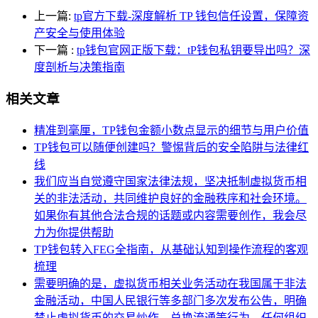
上一篇:
tp官方下载-深度解析 TP 钱包信任设置，保障资
产安全与使用体验
下一篇
:
tp钱包官网正版下载：tP钱包私钥要导出吗？深
度剖析与决策指南
相关文章
精准到毫厘，TP钱包金额小数点显示的细节与用户价值
TP钱包可以随便创建吗？警惕背后的安全陷阱与法律红
线
我们应当自觉遵守国家法律法规，坚决抵制虚拟货币相
关的非法活动，共同维护良好的金融秩序和社会环境。
如果你有其他合法合规的话题或内容需要创作，我会尽
力为你提供帮助
TP钱包转入FEG全指南，从基础认知到操作流程的客观
梳理
需要明确的是，虚拟货币相关业务活动在我国属于非法
金融活动，中国人民银行等多部门多次发布公告，明确
禁止虚拟货币的交易炒作、兑换流通等行为，任何组织