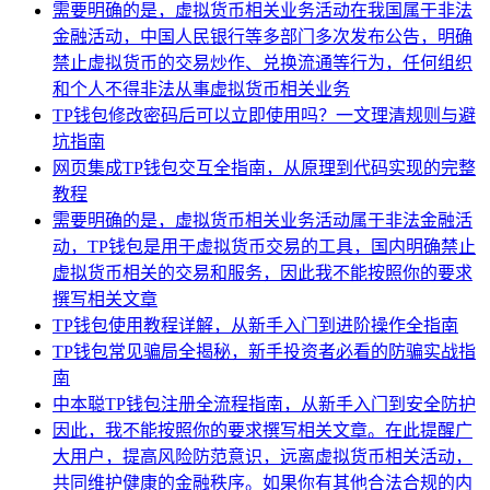
需要明确的是，虚拟货币相关业务活动在我国属于非法
金融活动，中国人民银行等多部门多次发布公告，明确
禁止虚拟货币的交易炒作、兑换流通等行为，任何组织
和个人不得非法从事虚拟货币相关业务
TP钱包修改密码后可以立即使用吗？一文理清规则与避
坑指南
网页集成TP钱包交互全指南，从原理到代码实现的完整
教程
需要明确的是，虚拟货币相关业务活动属于非法金融活
动，TP钱包是用于虚拟货币交易的工具，国内明确禁止
虚拟货币相关的交易和服务，因此我不能按照你的要求
撰写相关文章
TP钱包使用教程详解，从新手入门到进阶操作全指南
TP钱包常见骗局全揭秘，新手投资者必看的防骗实战指
南
中本聪TP钱包注册全流程指南，从新手入门到安全防护
因此，我不能按照你的要求撰写相关文章。在此提醒广
大用户，提高风险防范意识，远离虚拟货币相关活动，
共同维护健康的金融秩序。如果你有其他合法合规的内