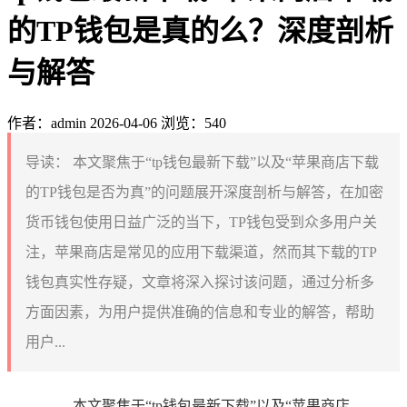
的TP钱包是真的么？深度剖析
与解答
作者：admin
2026-04-06
浏览：540
导读：
本文聚焦于“tp钱包最新下载”以及“苹果商店下载
的TP钱包是否为真”的问题展开深度剖析与解答，在加密
货币钱包使用日益广泛的当下，TP钱包受到众多用户关
注，苹果商店是常见的应用下载渠道，然而其下载的TP
钱包真实性存疑，文章将深入探讨该问题，通过分析多
方面因素，为用户提供准确的信息和专业的解答，帮助
用户...
本文聚焦于“tp钱包最新下载”以及“苹果商店