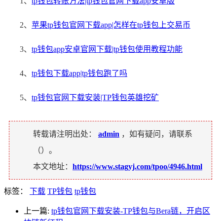
1、
tp钱包转账方法|tp钱包官网下载app安卓版
2、
苹果tp钱包官网下载app|怎样在tp钱包上交易币
3、
tp钱包app安卓官网下载|tp钱包使用教程功能
4、
tp钱包下载app|tp钱包跑了吗
5、
tp钱包官网下载安装|TP钱包英雄挖矿
转载请注明出处：
admin
，如有疑问，请联系
（
）。
本文地址：
https://www.stagyj.com/tpoo/4946.html
标签：
下载
TP钱包
tp钱包
上一篇:
tp钱包官网下载安装-TP钱包与Bera链，开启区