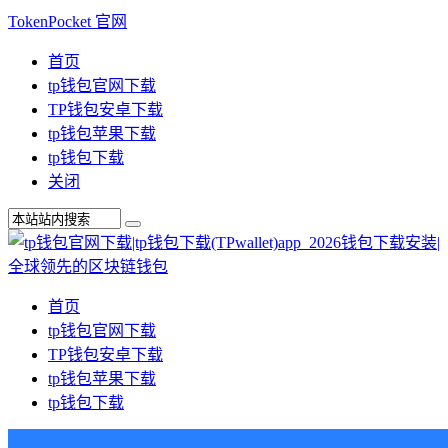
TokenPocket 官网
首页
tp钱包官网下载
TP钱包安卓下载
tp钱包苹果下载
tp钱包下载
关闭
首页
tp钱包官网下载
TP钱包安卓下载
tp钱包苹果下载
tp钱包下载