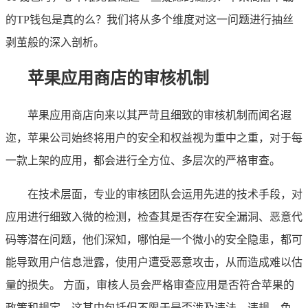
的TP钱包是真的么？我们将从多个维度对这一问题进行抽丝
剥茧般的深入剖析。
苹果应用商店的审核机制
苹果应用商店向来以其严苛且细致的审核机制而闻名遐
迩，苹果公司始终将用户的安全和权益视为重中之重，对于每
一款上架的应用，都会进行全方位、多层次的严格审查。
在技术层面，专业的审核团队会运用先进的技术手段，对
应用进行细致入微的检测，检查其是否存在安全漏洞、恶意代
码等潜在问题，他们深知，哪怕是一个微小的安全隐患，都可
能导致用户信息泄露，使用户遭受恶意攻击，从而造成难以估
量的损失。 方面，审核人员会严格审查应用是否符合苹果的
政策和规定，这其中包括但不限于是否涉及违法、违规、色