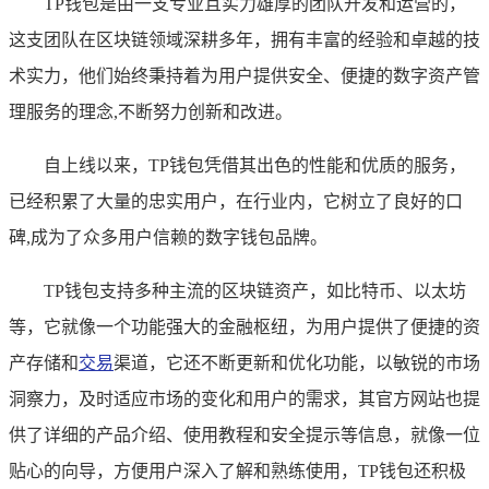
TP钱包是由一支专业且实力雄厚的团队开发和运营的，
这支团队在区块链领域深耕多年，拥有丰富的经验和卓越的技
术实力，他们始终秉持着为用户提供安全、便捷的数字资产管
理服务的理念,不断努力创新和改进。
自上线以来，TP钱包凭借其出色的性能和优质的服务，
已经积累了大量的忠实用户，在行业内，它树立了良好的口
碑,成为了众多用户信赖的数字钱包品牌。
TP钱包支持多种主流的区块链资产，如比特币、以太坊
等，它就像一个功能强大的金融枢纽，为用户提供了便捷的资
产存储和
交易
渠道，它还不断更新和优化功能，以敏锐的市场
洞察力，及时适应市场的变化和用户的需求，其官方网站也提
供了详细的产品介绍、使用教程和安全提示等信息，就像一位
贴心的向导，方便用户深入了解和熟练使用，TP钱包还积极