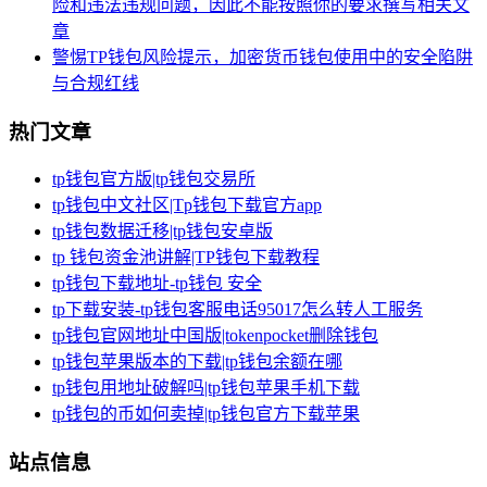
险和违法违规问题，因此不能按照你的要求撰写相关文
章
警惕TP钱包风险提示，加密货币钱包使用中的安全陷阱
与合规红线
热门文章
tp钱包官方版|tp钱包交易所
tp钱包中文社区|Tp钱包下载官方app
tp钱包数据迁移|tp钱包安卓版
tp 钱包资金池讲解|TP钱包下载教程
tp钱包下载地址-tp钱包 安全
tp下载安装-tp钱包客服电话95017怎么转人工服务
tp钱包官网地址中国版|tokenpocket删除钱包
tp钱包苹果版本的下载|tp钱包余额在哪
tp钱包用地址破解吗|tp钱包苹果手机下载
tp钱包的币如何卖掉|tp钱包官方下载苹果
站点信息