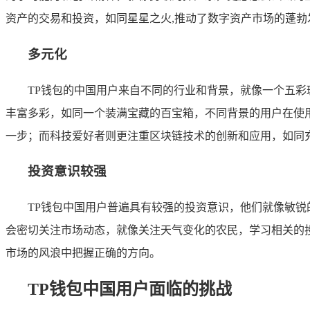
资产的交易和投资，如同星星之火,推动了数字资产市场的蓬勃
多元化
TP钱包的中国用户来自不同的行业和背景，就像一个五彩
丰富多彩，如同一个装满宝藏的百宝箱，不同背景的用户在使
一步；而科技爱好者则更注重区块链技术的创新和应用，如同
投资意识较强
TP钱包中国用户普遍具有较强的投资意识，他们就像敏锐
会密切关注市场动态，就像关注天气变化的农民，学习相关的
市场的风浪中把握正确的方向。
TP钱包中国用户面临的挑战