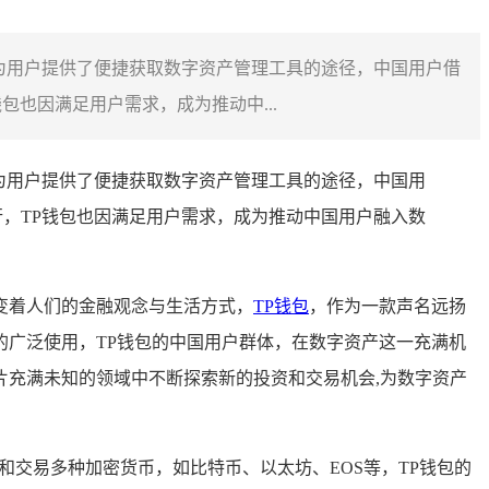
为用户提供了便捷获取数字资产管理工具的途径，中国用户借
也因满足用户需求，成为推动中...
为用户提供了便捷获取数字资产管理工具的途径，中国用
，TP钱包也因满足用户需求，成为推动中国用户融入数
变着人们的金融观念与生活方式，
TP钱包
，作为一款声名远扬
广泛使用，TP钱包的中国用户群体，在数字资产这一充满机
充满未知的领域中不断探索新的投资和交易机会,为数字资产
交易多种加密货币，如比特币、以太坊、EOS等，TP钱包的