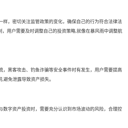
一样，密切关注监管政策的变化，确保自己的行为符合法律法
，用户需要及时调整自己的投资策略,就像在暴风雨中调整航
流，黑客攻击、钓鱼诈骗等安全事件时有发生，用户需要提高
,避免泄露导致资产损失。
与数字资产投资时，需要充分认识到市场波动的风险，合理控