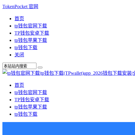
TokenPocket 官网
首页
tp钱包官网下载
TP钱包安卓下载
tp钱包苹果下载
tp钱包下载
关闭
首页
tp钱包官网下载
TP钱包安卓下载
tp钱包苹果下载
tp钱包下载