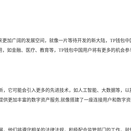
来更加广阔的发展空间，就像一片等待开发的新大陆，TP钱包中
，如金融、医疗、教育等，TP钱包中国用户将有更多的机会参
创新，它可能会引入更多的先进技术，如人工智能、大数据等，以
提供更加丰富的数字资产服务,就像搭建了一座连接用户和数字
展，他们将遵守相关的法律法规，积极配合监管部门的工作，就