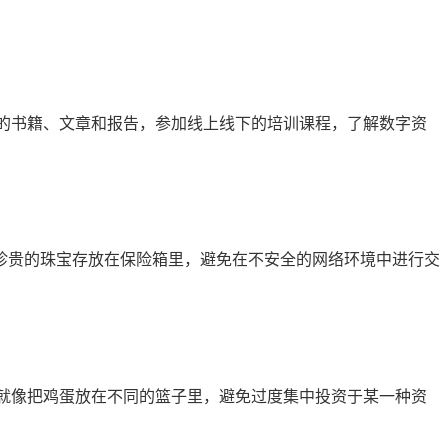
的书籍、文章和报告，参加线上线下的培训课程，了解数字资
珍贵的珠宝存放在保险箱里，避免在不安全的网络环境中进行交
就像把鸡蛋放在不同的篮子里，避免过度集中投资于某一种资