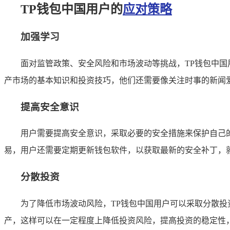
TP钱包中国用户的
应对策略
加强学习
面对监管政策、安全风险和市场波动等挑战，TP钱包中
产市场的基本知识和投资技巧，他们还需要像关注时事的新闻
提高安全意识
用户需要提高安全意识，采取必要的安全措施来保护自己
易，用户还需要定期更新钱包软件，以获取最新的安全补丁，
分散投资
为了降低市场波动风险，TP钱包中国用户可以采取分散
产，这样可以在一定程度上降低投资风险，提高投资的稳定性