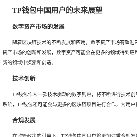
TP钱包中国用户的未来展望
数字资产市场的发展
随着区块链技术的不断发展和应用，数字资产市场有望迎
资产市场的创新和发展，数字资产可能会在更多的领域得到应用
新的领域中探索和创造。
技术创新
TP钱包作为一款技术驱动的数字钱包，将不断进行技术
系统，TP钱包还可能会与更多的区块链项目进行合作，为用户
合规发展
在监管政策的引导下，TP钱包中国用户将更加注重合规发