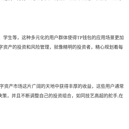
、学生等，这种多元化的用户群体使得TP钱包的应用场景更加
字资产的投资和风险管理，就像精明的投资者，精心规划着每
数字资产市场这片广阔的天地中获得丰厚的收益，这些用户通常
策，并且不断调整自己的投资组合，如同技艺高超的舵手,在