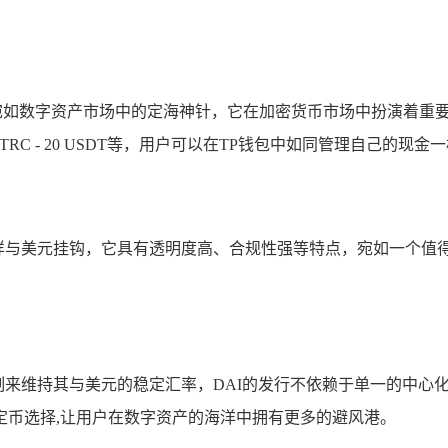
宛如数字资产市场中的定海神针，它在加密货币市场中扮演着重
场的TRC - 20 USDT等，用户可以在TP钱包中如同管理自己的
种稳定币，同样与美元挂钩，它具有透明度高、合规性强等特点，宛如一
制来维持其与美元的稳定汇率，DAI的发行不依赖于单一的中心
稳定币选择,让用户在数字资产的海洋中拥有更多的避风港。