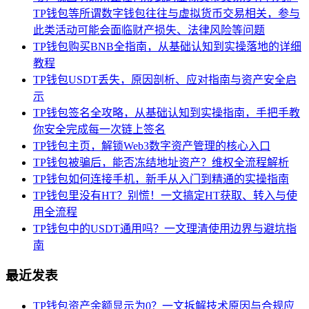
TP钱包等所谓数字钱包往往与虚拟货币交易相关，参与
此类活动可能会面临财产损失、法律风险等问题
TP钱包购买BNB全指南，从基础认知到实操落地的详细
教程
TP钱包USDT丢失，原因剖析、应对指南与资产安全启
示
TP钱包签名全攻略，从基础认知到实操指南，手把手教
你安全完成每一次链上签名
TP钱包主页，解锁Web3数字资产管理的核心入口
TP钱包被骗后，能否冻结地址资产？维权全流程解析
TP钱包如何连接手机，新手从入门到精通的实操指南
TP钱包里没有HT？别慌！一文搞定HT获取、转入与使
用全流程
TP钱包中的USDT通用吗？一文理清使用边界与避坑指
南
最近发表
TP钱包资产余额显示为0？一文拆解技术原因与合规应