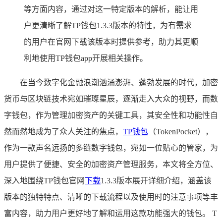
等方面内容，通过对这一特定版本的解析，能让用
户更清晰了解TP钱包1.3.3版本的特性，为有需求
的用户在官网下载该版本时提供参考，助力其更顺
利地使用TP钱包app开展相关操作。
在当今数字化金融浪潮汹涌澎湃、蓬勃发展的时代，加密
货币与区块链技术宛如璀璨星辰，逐渐走入大众的视野，而数
字钱包，作为管理加密资产的关键工具，其安全性和功能性自
然而然地成为了众人关注的焦点，
TP钱包
（TokenPocket），
作为一款声名远扬的多链数字钱包，宛如一位贴心的管家，为
用户提供了便捷、安全的加密资产管理服务，本文将全方位、
深入地围绕TP钱包官网
下载
1.3.3版本展开详细介绍，涵盖该
版本的独特特点、清晰的下载流程以及使用时的注意事项等丰
富内容，助力用户更好地了解和运用这款功能强大的钱包。 T