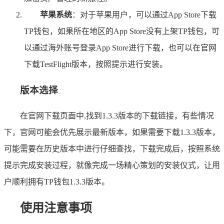
苹果系统
：对于苹果用户，可以通过App Store下载
TP钱包，如果所在地区的App Store没有上架TP钱包，可
以通过海外账号登录App Store进行下载，也可以在官网
下载TestFlight版本，按照提示进行安装。
版本选择
在官网下载页面中,找到1.3.3版本的下载链接，有些情况
下，官网可能会优先展示最新版本，如果需要下载1.3.3版本，
可能需要在历史版本中进行仔细查找，下载完成后，按照系统
提示完成安装过程，就像完成一场精心策划的安装仪式，让用
户顺利拥有TP钱包1.3.3版本。
使用注意事项