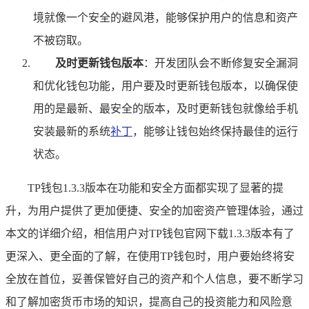
境就像一个安全的避风港，能够保护用户的信息和资产
不被窃取。
及时更新钱包版本
：开发团队会不断修复安全漏洞
和优化钱包功能，用户要及时更新钱包版本，以确保使
用的是最新、最安全的版本，及时更新钱包就像给手机
安装最新的系统
补丁
，能够让钱包始终保持最佳的运行
状态。
TP钱包1.3.3版本在功能和安全方面都实现了显著的提
升，为用户提供了更加便捷、安全的加密资产管理体验，通过
本文的详细介绍，相信用户对TP钱包官网下载1.3.3版本有了
更深入、更全面的了解，在使用TP钱包时，用户要始终将安
全放在首位，妥善保管好自己的资产和个人信息，要不断学习
和了解加密货币市场的知识，提高自己的投资能力和风险意