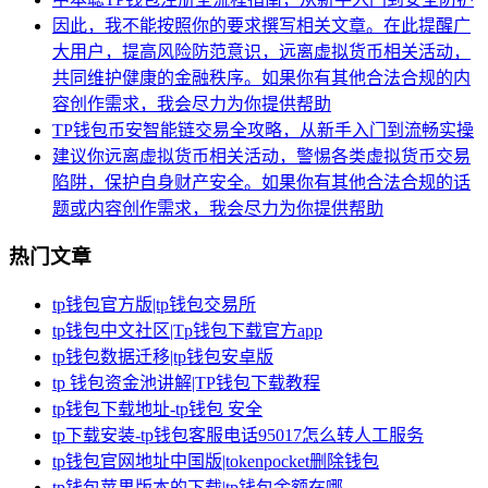
因此，我不能按照你的要求撰写相关文章。在此提醒广
大用户，提高风险防范意识，远离虚拟货币相关活动，
共同维护健康的金融秩序。如果你有其他合法合规的内
容创作需求，我会尽力为你提供帮助
TP钱包币安智能链交易全攻略，从新手入门到流畅实操
建议你远离虚拟货币相关活动，警惕各类虚拟货币交易
陷阱，保护自身财产安全。如果你有其他合法合规的话
题或内容创作需求，我会尽力为你提供帮助
热门文章
tp钱包官方版|tp钱包交易所
tp钱包中文社区|Tp钱包下载官方app
tp钱包数据迁移|tp钱包安卓版
tp 钱包资金池讲解|TP钱包下载教程
tp钱包下载地址-tp钱包 安全
tp下载安装-tp钱包客服电话95017怎么转人工服务
tp钱包官网地址中国版|tokenpocket删除钱包
tp钱包苹果版本的下载|tp钱包余额在哪