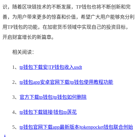
识，随着区块链技术的不断发展，TP钱包也将不断创新和完
善，为用户带来更多的惊喜和价值，希望广大用户能够充分利
用TP钱包的功能，在加密货币领域中实现自己的投资目标，
开启财富增长的新篇章。
相关阅读：
1、
tp钱包下载安|TP钱包收入usdt
2、
tp钱包app安卓官网下载|tp钱包使用教程功能
3、
官方下载tp钱包|tp钱包如何删除
4、
tp钱包下载链接|钱包tp莲花
5、
tp钱包官网下载app最新版本|tokenpocket钱包联合创始