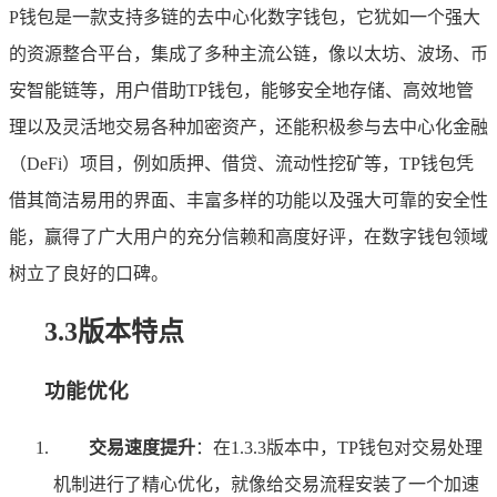
P钱包是一款支持多链的去中心化数字钱包，它犹如一个强大
的资源整合平台，集成了多种主流公链，像以太坊、波场、币
安智能链等，用户借助TP钱包，能够安全地存储、高效地管
理以及灵活地交易各种加密资产，还能积极参与去中心化金融
（DeFi）项目，例如质押、借贷、流动性挖矿等，TP钱包凭
借其简洁易用的界面、丰富多样的功能以及强大可靠的安全性
能，赢得了广大用户的充分信赖和高度好评，在数字钱包领域
树立了良好的口碑。
3.3版本特点
功能优化
交易速度提升
：在1.3.3版本中，TP钱包对交易处理
机制进行了精心优化，就像给交易流程安装了一个加速