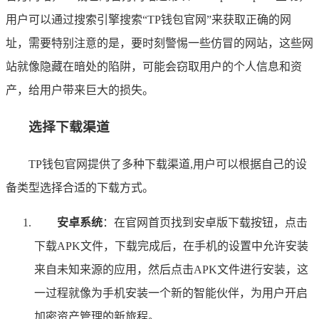
用户可以通过搜索引擎搜索“TP钱包官网”来获取正确的网
址，需要特别注意的是，要时刻警惕一些仿冒的网站，这些网
站就像隐藏在暗处的陷阱，可能会窃取用户的个人信息和资
产，给用户带来巨大的损失。
选择下载渠道
TP钱包官网提供了多种下载渠道,用户可以根据自己的设
备类型选择合适的下载方式。
安卓系统
：在官网首页找到安卓版下载按钮，点击
下载APK文件，下载完成后，在手机的设置中允许安装
来自未知来源的应用，然后点击APK文件进行安装，这
一过程就像为手机安装一个新的智能伙伴，为用户开启
加密资产管理的新旅程。