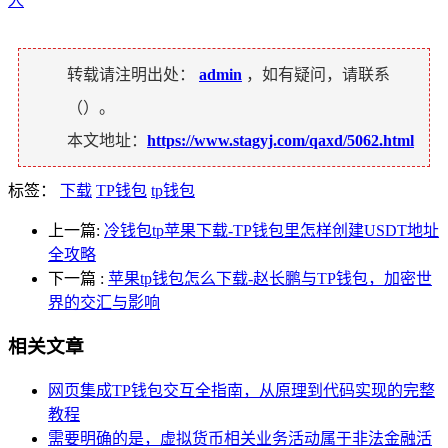
人
转载请注明出处：
admin
，如有疑问，请联系
（
）。
本文地址：
https://www.stagyj.com/qaxd/5062.html
标签：
下载
TP钱包
tp钱包
上一篇:
冷钱包tp苹果下载-TP钱包里怎样创建USDT地址
全攻略
下一篇
:
苹果tp钱包怎么下载-赵长鹏与TP钱包，加密世
界的交汇与影响
相关文章
网页集成TP钱包交互全指南，从原理到代码实现的完整
教程
需要明确的是，虚拟货币相关业务活动属于非法金融活