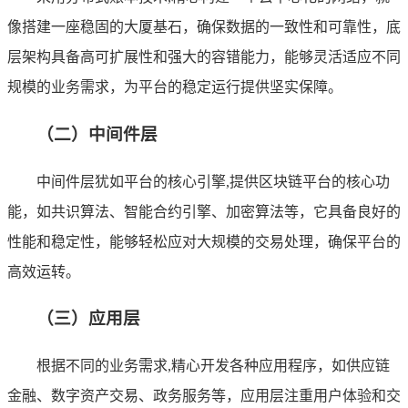
像搭建一座稳固的大厦基石，确保数据的一致性和可靠性，底
层架构具备高可扩展性和强大的容错能力，能够灵活适应不同
规模的业务需求，为平台的稳定运行提供坚实保障。
（二）中间件层
中间件层犹如平台的核心引擎,提供区块链平台的核心功
能，如共识算法、智能合约引擎、加密算法等，它具备良好的
性能和稳定性，能够轻松应对大规模的交易处理，确保平台的
高效运转。
（三）应用层
根据不同的业务需求,精心开发各种应用程序，如供应链
金融、数字资产交易、政务服务等，应用层注重用户体验和交