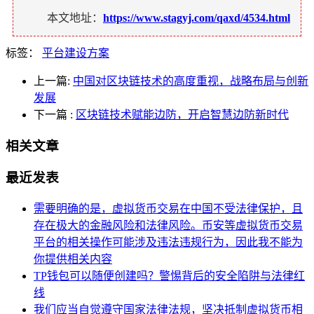
本文地址：
https://www.stagyj.com/qaxd/4534.html
标签：
平台建设方案
上一篇:
中国对区块链技术的高度重视，战略布局与创新
发展
下一篇
:
区块链技术赋能边防，开启智慧边防新时代
相关文章
最近发表
需要明确的是，虚拟货币交易在中国不受法律保护，且
存在极大的金融风险和法律风险。币安等虚拟货币交易
平台的相关操作可能涉及违法违规行为，因此我不能为
你提供相关内容
TP钱包可以随便创建吗？警惕背后的安全陷阱与法律红
线
我们应当自觉遵守国家法律法规，坚决抵制虚拟货币相