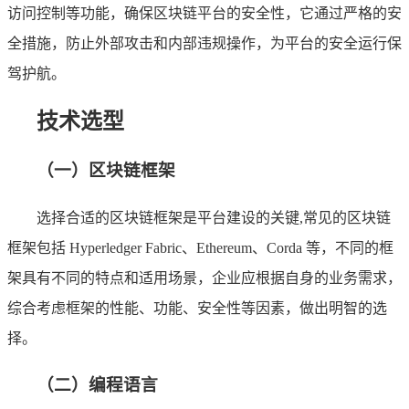
访问控制等功能，确保区块链平台的安全性，它通过严格的安
全措施，防止外部攻击和内部违规操作，为平台的安全运行保
驾护航。
技术选型
（一）区块链框架
选择合适的区块链框架是平台建设的关键,常见的区块链
框架包括 Hyperledger Fabric、Ethereum、Corda 等，不同的框
架具有不同的特点和适用场景，企业应根据自身的业务需求，
综合考虑框架的性能、功能、安全性等因素，做出明智的选
择。
（二）编程语言