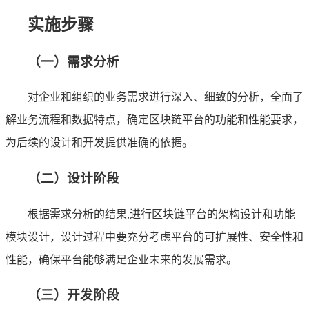
实施步骤
（一）需求分析
对企业和组织的业务需求进行深入、细致的分析，全面了
解业务流程和数据特点，确定区块链平台的功能和性能要求，
为后续的设计和开发提供准确的依据。
（二）设计阶段
根据需求分析的结果,进行区块链平台的架构设计和功能
模块设计，设计过程中要充分考虑平台的可扩展性、安全性和
性能，确保平台能够满足企业未来的发展需求。
（三）开发阶段