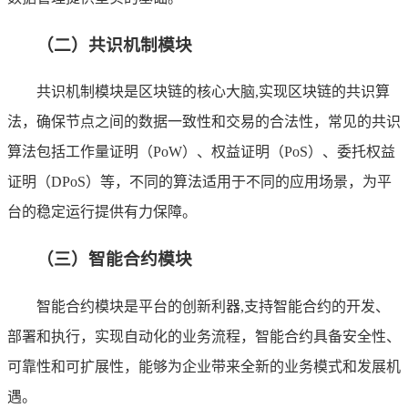
（二）共识机制模块
共识机制模块是区块链的核心大脑,实现区块链的共识算
法，确保节点之间的数据一致性和交易的合法性，常见的共识
算法包括工作量证明（PoW）、权益证明（PoS）、委托权益
证明（DPoS）等，不同的算法适用于不同的应用场景，为平
台的稳定运行提供有力保障。
（三）智能合约模块
智能合约模块是平台的创新利器,支持智能合约的开发、
部署和执行，实现自动化的业务流程，智能合约具备安全性、
可靠性和可扩展性，能够为企业带来全新的业务模式和发展机
遇。