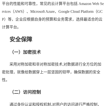
平台的性能和可靠性，常见的云计算平台包括 Amazon Web Se
rvices（AWS）、Microsoft Azure、Google Cloud Platform（GC
P）等，企业应根据自身的预算和业务需求，选择最适合的云
计算平台。
安全保障
（一）加密技术
采用对称加密和非对称加密技术,对数据进行全方位的加
密处理，就像给数据穿上一层坚固的铠甲，确保数据的安全
性。
（二）访问控制
通过身份认证和授权机制,对用户的访问进行严格控制，