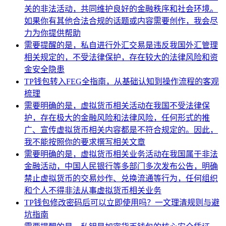
关的非法活动，共同维护良好的金融秩序和社会环境。
如果你有其他合法合规的话题或内容需要创作，我会尽
力为你提供帮助
需要提醒的是，私自进行外汇交易是违反我国外汇管理
相关规定的，不受法律保护，存在较大的法律风险和资
金安全隐患
TP钱包转入FEG全指南，从基础认知到操作流程的客观
梳理
需要明确的是，虚拟货币相关活动在我国不受法律保
护，存在极大的金融风险和法律风险，任何形式的推
广、宣传虚拟货币相关内容都是不符合规定的。因此，
我不能按照你的要求撰写相关文章
需要明确的是，虚拟货币相关业务活动在我国属于非法
金融活动，中国人民银行等多部门多次发布公告，明确
禁止虚拟货币的交易炒作、兑换流通等行为，任何组织
和个人不得非法从事虚拟货币相关业务
TP钱包修改密码后可以立即使用吗？一文理清规则与避
坑指南