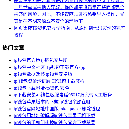
需要提醒的是，私钥是加密货币钱包的核心安全凭证，
一旦泄露或被他人获取，你的加密货币资产将面临完全
被盗的风险。因此，不建议随意进行私钥导入操作，尤
其是在不明来源或不安全的环境下
网页集成TP钱包交互全指南，从原理到代码实现的完整
教程
热门文章
tp钱包官方版|tp钱包交易所
tp钱包中文社区|Tp钱包下载官方app
tp钱包数据迁移|tp钱包安卓版
tp 钱包资金池讲解|TP钱包下载教程
tp钱包下载地址-tp钱包 安全
tp下载安装-tp钱包客服电话95017怎么转人工服务
tp钱包苹果版本的下载|tp钱包余额在哪
tp钱包官网地址中国版|tokenpocket删除钱包
tp钱包用地址破解吗|tp钱包苹果手机下载
tp钱包的币如何卖掉|tp钱包官方下载苹果