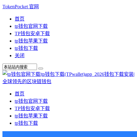
TokenPocket 官网
首页
tp钱包官网下载
TP钱包安卓下载
tp钱包苹果下载
tp钱包下载
关闭
首页
tp钱包官网下载
TP钱包安卓下载
tp钱包苹果下载
tp钱包下载