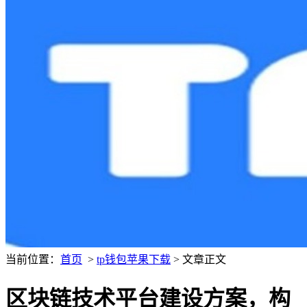
当前位置：
首页
>
tp钱包苹果下载
> 文章正文
区块链技术平台建设方案，构