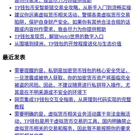
容创作需求，我会尽力为你提供帮助
TP钱包币安智能链交易全攻略，从新手入门到流畅实操
建议你远离虚拟货币相关活动，警惕各类虚拟货币交易
陷阱，保护自身财产安全。如果你有其他合法合规的话
题或内容创作需求，我会尽力为你提供帮助
TP钱包发现页，解锁Web3世界的数字入口
从围墙到绿洲，TP钱包的开放程度进化与生态价值
最近发表
需要提醒的是，私钥是加密货币钱包的核心安全凭证，
一旦泄露或被他人获取，你的加密货币资产将面临完全
被盗的风险。因此，不建议随意进行私钥导入操作，尤
其是在不明来源或不安全的环境下
网页集成TP钱包交互全指南，从原理到代码实现的完整
教程
需要明确的是，虚拟货币相关业务活动属于非法金融活
动，TP钱包是用于虚拟货币交易的工具，国内明确禁止
虚拟货币相关的交易和服务，因此我不能按照你的要求