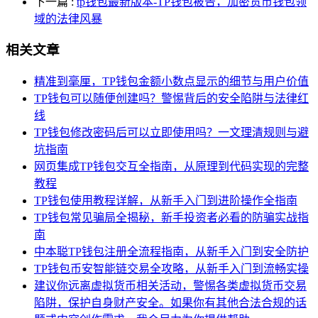
下一篇
:
tp钱包最新版本-TP钱包被告，加密货币钱包领
域的法律风暴
相关文章
精准到毫厘，TP钱包金额小数点显示的细节与用户价值
TP钱包可以随便创建吗？警惕背后的安全陷阱与法律红
线
TP钱包修改密码后可以立即使用吗？一文理清规则与避
坑指南
网页集成TP钱包交互全指南，从原理到代码实现的完整
教程
TP钱包使用教程详解，从新手入门到进阶操作全指南
TP钱包常见骗局全揭秘，新手投资者必看的防骗实战指
南
中本聪TP钱包注册全流程指南，从新手入门到安全防护
TP钱包币安智能链交易全攻略，从新手入门到流畅实操
建议你远离虚拟货币相关活动，警惕各类虚拟货币交易
陷阱，保护自身财产安全。如果你有其他合法合规的话