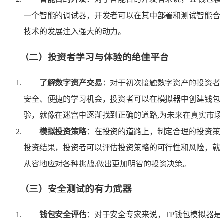
一个智能的调试器，开发者可以在其中部署和测试智能合
技术的发展注入强大的动力。
（二）投资者学习与体验的绝佳平台
了解数字资产交易
：对于初次接触数字资产的投资者
安全、便捷的学习机会，投资者可以在模拟器中创建钱包
验，就像在迷宫中逐渐找到正确的道路,为未来在真实市
模拟投资策略
：在投资的道路上，制定合理的投资策
投资结果，投资者可以评估投资策略的可行性和风险，就
从容地应对各种挑战,做出更加明智的投资决策。
（三）安全测试的有力武器
钱包安全评估
：对于安全专家来说，TP钱包模拟器