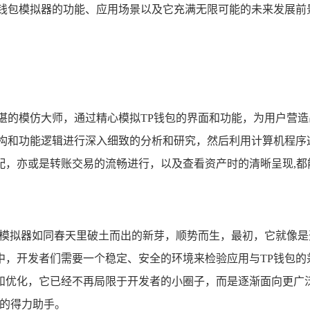
P钱包模拟器的功能、应用场景以及它充满无限可能的未来发展前
湛的模仿大师，通过精心模拟TP钱包的界面和功能，为用户营造
架构和功能逻辑进行深入细致的分析和研究，然后利用计算机程序
配，亦或是转账交易的流畅进行，以及查看资产时的清晰呈现,都
包模拟器如同春天里破土而出的新芽，顺势而生，最初，它就像
中，开发者们需要一个稳定、安全的环境来检验应用与TP钱包的
和优化，它已经不再局限于开发者的小圈子，而是逐渐面向更广
作的得力助手。