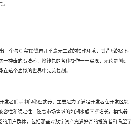
景。
出一个与真实TP钱包几乎毫无二致的操作环境，其背后的原理
这一神奇的魔法棒，将钱包的各种操作一一实现，无论是创建
能在这个虚拟的世界中完美复刻。
是开发者们手中的秘密武器，主要是为了满足开发者在开发区块
兼容性和稳定性，随着市场需求的如潮水般不断增长，模拟器
泛的用户群体，包括那些对数字资产充满好奇的投资者和渴望了