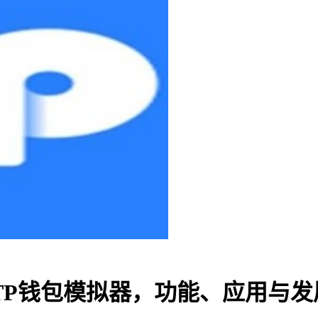
索TP钱包模拟器，功能、应用与