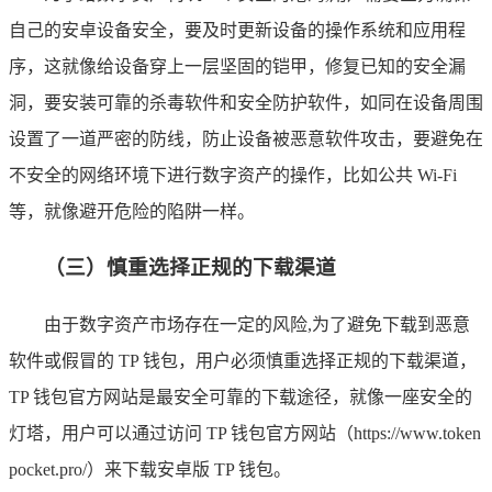
自己的安卓设备安全，要及时更新设备的操作系统和应用程
序，这就像给设备穿上一层坚固的铠甲，修复已知的安全漏
洞，要安装可靠的杀毒软件和安全防护软件，如同在设备周围
设置了一道严密的防线，防止设备被恶意软件攻击，要避免在
不安全的网络环境下进行数字资产的操作，比如公共 Wi-Fi
等，就像避开危险的陷阱一样。
（三）慎重选择正规的下载渠道
由于数字资产市场存在一定的风险,为了避免下载到恶意
软件或假冒的 TP 钱包，用户必须慎重选择正规的下载渠道，
TP 钱包官方网站是最安全可靠的下载途径，就像一座安全的
灯塔，用户可以通过访问 TP 钱包官方网站（https://www.token
pocket.pro/）来下载安卓版 TP 钱包。