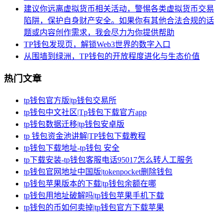
建议你远离虚拟货币相关活动，警惕各类虚拟货币交易
陷阱，保护自身财产安全。如果你有其他合法合规的话
题或内容创作需求，我会尽力为你提供帮助
TP钱包发现页，解锁Web3世界的数字入口
从围墙到绿洲，TP钱包的开放程度进化与生态价值
热门文章
tp钱包官方版|tp钱包交易所
tp钱包中文社区|Tp钱包下载官方app
tp钱包数据迁移|tp钱包安卓版
tp 钱包资金池讲解|TP钱包下载教程
tp钱包下载地址-tp钱包 安全
tp下载安装-tp钱包客服电话95017怎么转人工服务
tp钱包官网地址中国版|tokenpocket删除钱包
tp钱包苹果版本的下载|tp钱包余额在哪
tp钱包用地址破解吗|tp钱包苹果手机下载
tp钱包的币如何卖掉|tp钱包官方下载苹果