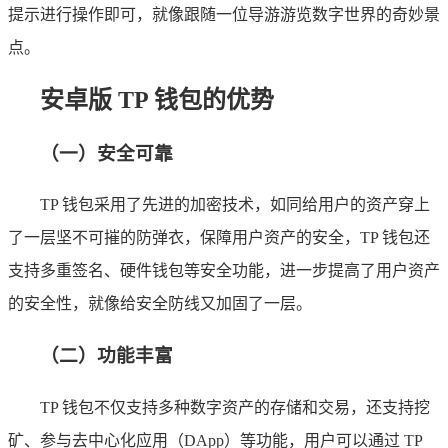
提示进行操作即可，就像跟随一位导游游览数字世界的奇妙景
点。
安卓版 TP 钱包的优势
（一）安全可靠
TP 钱包采用了先进的加密技术，如同给用户的资产穿上
了一层坚不可摧的防弹衣，保障用户资产的安全，TP 钱包还
支持多重签名、硬件钱包等安全功能，进一步提高了用户资产
的安全性，就像给安全防线又加固了一层。
（二）功能丰富
TP 钱包不仅支持多种数字资产的存储和交易，还支持挖
矿、参与去中心化应用（DApp）等功能，用户可以通过 TP