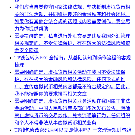
我们应当自觉遵守国家法律法规，坚决抵制虚拟货币相
关的非法活动，共同维护良好的金融秩序和社会环境。
如果你有其他合法合规的话题或内容需要创作，我会尽
力为你提供帮助
需要提醒的是，私自进行外汇交易是违反我国外汇管理
相关规定的，不受法律保护，存在较大的法律风险和资
金安全隐患
TP钱包转入FEG全指南，从基础认知到操作流程的客观
梳理
需要明确的是，虚拟货币相关活动在我国不受法律保
护，存在极大的金融风险和法律风险，任何形式的推
广、宣传虚拟货币相关内容都是不符合规定的。因此，
我不能按照你的要求撰写相关文章
需要明确的是，虚拟货币相关业务活动在我国属于非法
金融活动，中国人民银行等多部门多次发布公告，明确
禁止虚拟货币的交易炒作、兑换流通等行为，任何组织
和个人不得非法从事虚拟货币相关业务
TP钱包修改密码后可以立即使用吗？一文理清规则与避