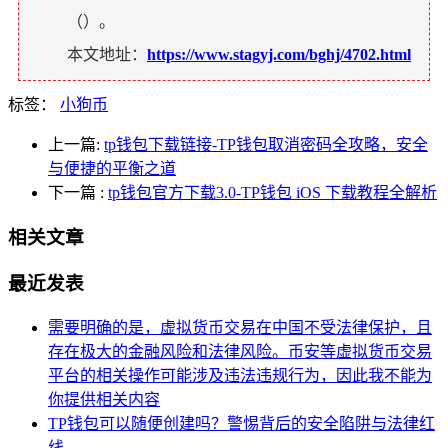
（
）。
本文地址：
https://www.stagyj.com/bghj/4702.html
标签：
小狗币
上一篇:
tp钱包下载链接-TP钱包取消密码全攻略，安全
与便捷的平衡之道
下一篇
:
tp钱包官方下载3.0-TP钱包 iOS 下载教程全解析
相关文章
最近发表
需要明确的是，虚拟货币交易在中国不受法律保护，且
存在极大的金融风险和法律风险。币安等虚拟货币交易
平台的相关操作可能涉及违法违规行为，因此我不能为
你提供相关内容
TP钱包可以随便创建吗？警惕背后的安全陷阱与法律红
线