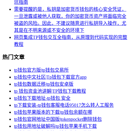
坑指南
需要提醒的是，私钥是加密货币钱包的核心安全凭证，
一旦泄露或被他人获取，你的加密货币资产将面临完全
被盗的风险。因此，不建议随意进行私钥导入操作，尤
其是在不明来源或不安全的环境下
网页集成TP钱包交互全指南，从原理到代码实现的完整
教程
热门文章
tp钱包官方版|tp钱包交易所
tp钱包中文社区|Tp钱包下载官方app
tp钱包数据迁移|tp钱包安卓版
tp 钱包资金池讲解|TP钱包下载教程
tp钱包下载地址-tp钱包 安全
tp下载安装-tp钱包客服电话95017怎么转人工服务
tp钱包苹果版本的下载|tp钱包余额在哪
tp钱包官网地址中国版|tokenpocket删除钱包
tp钱包用地址破解吗|tp钱包苹果手机下载