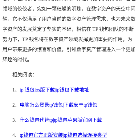
领域的佼佼者，宛如一颗璀璨的明珠，在数字资产的天空中闪
耀，它不仅满足了用户当前的数字资产管理需求，也为未来数
字资产的发展奠定了坚实的基础，相信在 TP 钱包团队的不断
努力下，TP 钱包将在数字资产领域发挥更加重要的作用，为
用户带来更多的惊喜和价值，引领数字资产管理进入一个更加
辉煌的时代。
相关阅读：
1、
tp 钱包ios版下载|tp钱包下载地址
2、
电脑怎么登录tp钱包|下载安卓tp钱包
3、
什么钱包代替tp|tp钱包苹果版官网下载
4、
tp钱包官方正版安装|tp钱包选择连接类型