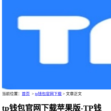
当前位置：
首页
>
tp钱包官网下载
> 文章正文
tp钱包官网下载苹果版-TP钱