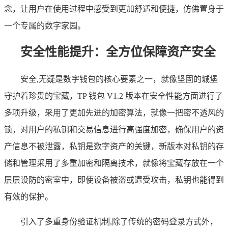
念，让用户在使用过程中感受到更加舒适和便捷，仿佛置身于
一个专属的数字家园。
安全性能提升：全方位保障资产安全
安全,无疑是数字钱包的核心要素之一，就像坚固的城堡
守护着珍贵的宝藏，TP 钱包 V1.2 版本在安全性能方面进行了
多项升级，采用了更加先进的加密算法，就像一把密不透风的
锁，对用户的私钥和交易信息进行高强度加密，确保用户的资
产信息不被泄露，私钥是数字资产的关键，新版本对私钥的存
储和管理采用了多重加密和隔离技术，就像将宝藏存放在一个
层层设防的密室中，即使设备被盗或遭受攻击，私钥也能得到
有效的保护。
引入了多重身份验证机制,除了传统的密码登录方式外，