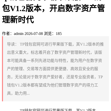
包V1.2版本，开启数字资产管
理新时代
作者：admin
2026-07-08
浏览：185
导读：
TP钱包官网可进行苹果版下载，其V1.2版本的推
出意义重大，标志着开启了数字资产管理新时代，该版
本可能具备一系列先进功能与特性，能为用户在数字资
产的管理、交易等方面提供更便捷、高效且安全的服
务，无论是对于数字资产爱好者，还是专业投资者，TP
钱包V1.2版本都有望成为他们管理数字资产的得力工
具，助力用...
TP钱包官网可进行苹果版下载，其V1.2版本