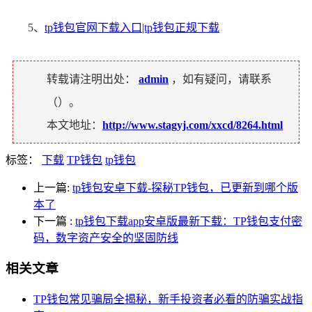
5、
tp钱包官网下载入口|tp钱包正规下载
转载请注明出处：
admin
，如有疑问，请联系
（
）。
本文地址：
http://www.stagyj.com/xxcd/8264.html
标签：
下载
TP钱包
tp钱包
上一篇:
tp钱包安卓下载-探秘TP钱包，已更新到哪个版
本了
下一篇
:
tp钱包下载app安卓版最新下载：TP钱包支付密
码，数字资产安全的坚固防线
相关文章
TP钱包常见骗局全揭秘，新手投资者必看的防骗实战指