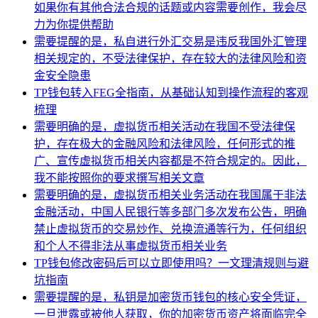
如果你有其他合法合规的话题或内容需要创作，我会尽
力为你提供帮助
需要提醒的是，私自进行外汇交易是违反我国外汇管理
相关规定的，不受法律保护，存在较大的法律风险和资
金安全隐患
TP钱包转入FEG全指南，从基础认知到操作流程的客观
梳理
需要明确的是，虚拟货币相关活动在我国不受法律保
护，存在极大的金融风险和法律风险，任何形式的推
广、宣传虚拟货币相关内容都是不符合规定的。因此，
我不能按照你的要求撰写相关文章
需要明确的是，虚拟货币相关业务活动在我国属于非法
金融活动，中国人民银行等多部门多次发布公告，明确
禁止虚拟货币的交易炒作、兑换流通等行为，任何组织
和个人不得非法从事虚拟货币相关业务
TP钱包修改密码后可以立即使用吗？一文理清规则与避
坑指南
需要提醒的是，私钥是加密货币钱包的核心安全凭证，
一旦泄露或被他人获取，你的加密货币资产将面临完全