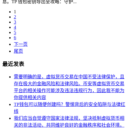
息。TP 钱包密钥导出全攻略：守护...
1
2
3
4
5
6
下一页
尾页
最近发表
需要明确的是，虚拟货币交易在中国不受法律保护，且
存在极大的金融风险和法律风险。币安等虚拟货币交易
平台的相关操作可能涉及违法违规行为，因此我不能为
你提供相关内容
TP钱包可以随便创建吗？警惕背后的安全陷阱与法律红
线
我们应当自觉遵守国家法律法规，坚决抵制虚拟货币相
关的非法活动，共同维护良好的金融秩序和社会环境。