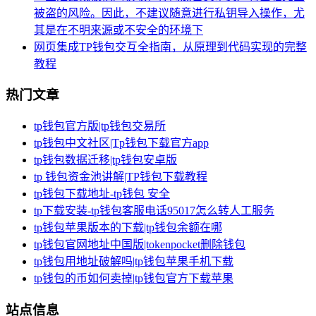
被盗的风险。因此，不建议随意进行私钥导入操作，尤
其是在不明来源或不安全的环境下
网页集成TP钱包交互全指南，从原理到代码实现的完整
教程
热门文章
tp钱包官方版|tp钱包交易所
tp钱包中文社区|Tp钱包下载官方app
tp钱包数据迁移|tp钱包安卓版
tp 钱包资金池讲解|TP钱包下载教程
tp钱包下载地址-tp钱包 安全
tp下载安装-tp钱包客服电话95017怎么转人工服务
tp钱包苹果版本的下载|tp钱包余额在哪
tp钱包官网地址中国版|tokenpocket删除钱包
tp钱包用地址破解吗|tp钱包苹果手机下载
tp钱包的币如何卖掉|tp钱包官方下载苹果
站点信息