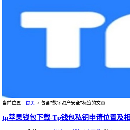
当前位置：
首页
> 包含"数字资产安全"标签的文章
tp苹果钱包下载-Tp钱包私钥申请位置及