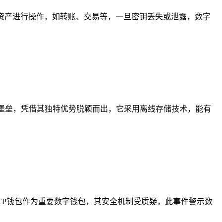
字资产进行操作，如转账、交易等，一旦密钥丢失或泄露，数字
固堡垒，凭借其独特优势脱颖而出，它采用离线存储技术，能有
，TP钱包作为重要数字钱包，其安全机制受质疑，此事件警示数