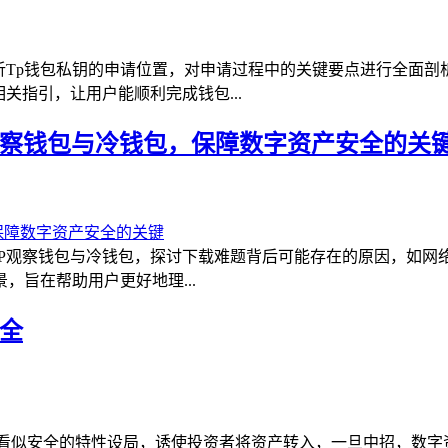
解析Tp钱包私钥的申请位置，对申请过程中的关键要点进行全面剖
关指引，让用户能顺利完成钱包...
 TP 观察钱包与冷钱包，保障数字资产安全的关
深入解析TP观察钱包与冷钱包，探讨下载难题背后可能存在的原因，
旨在帮助用户更好地理...
全
其看似安全的特性设局，诱使投资者将资产转入，一旦中招，数字