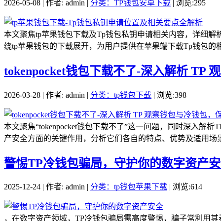
2026-05-08 | 作者: admin |
分类：TP钱包安卓下载
| 浏览:295
本文聚焦tp苹果钱包下载及Tp钱包私钥申请相关内容，详细
绕tp苹果钱包的下载展开，为用户提供在苹果端下载Tp钱包的相
tokenpocket钱包下载不了-深入解析
2026-03-28 | 作者: admin |
分类：tp钱包下载
| 浏览:398
本文聚焦“tokenpocket钱包下载不了”这一问题，同时
产安全方面的关键作用，分析它们各自的特点、优势及适用场景，
警惕TP冷钱包骗局，守护你的数字资产安
2025-12-24 | 作者: admin |
分类：tp钱包苹果下载
| 浏览:614
，在数字资产领域，TP冷钱包骗局需高度警惕，骗子常利用