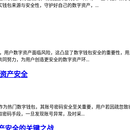
钱包来源与安全性，守护好自己的数字资产，...
发，用户数字资产面临风险，这凸显了数字钱包安全的重要性，
同努力，为用户创造更安全的数字资产环...
字资产安全
钱包作为热门数字钱包，其账号密码安全至关重要，用户若因疏忽
密码手段，一旦发现账号异常，及时采...
字资产安全的关键之战