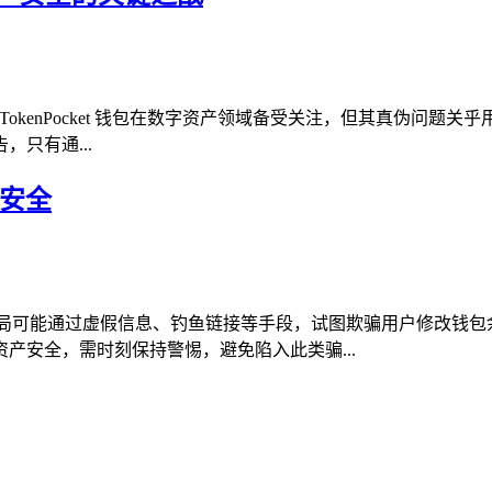
键之战，TokenPocket 钱包在数字资产领域备受关注，但其真
只有通...
产安全
骗局可能通过虚假信息、钓鱼链接等手段，试图欺骗用户修改钱包
产安全，需时刻保持警惕，避免陷入此类骗...