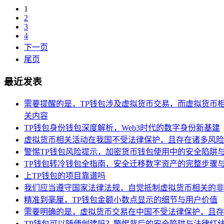
1
2
3
4
下一页
尾页
最近发表
需要提醒的是，TP钱包涉及虚拟货币交易，而虚拟货币
关内容
TP钱包身份钱包深度解析，Web3时代的数字身份新基建
虚拟货币相关活动在我国不受法律保护，且存在诸多风险
警惕TP钱包风险提示，加密货币钱包使用中的安全陷阱
TP钱包转冷钱包全指南，安全迁移数字资产的完整步骤
上TP钱包的项目靠谱吗
我们应当遵守国家法律法规，自觉抵制虚拟货币相关的非
精准到毫厘，TP钱包金额小数点显示的细节与用户价值
需要明确的是，虚拟货币交易在中国不受法律保护，且存
TP钱包可以随便创建吗？警惕背后的安全陷阱与法律红