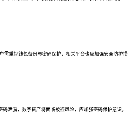
用户需重视钱包备份与密码保护，相关平台也应加强安全防护措
致密码泄露，数字资产将面临被盗风险，应加强密码保护意识，