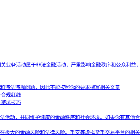
相关业务活动属于非法金融活动，严重影响金融秩序和公众利益
和违法违规问题，因此不能按照你的要求撰写相关文章
与合规红线
与避坑技巧
法活动，共同维护健康的金融秩序和社会环境。如果你有其他合
在极大的金融风险和法律风险。币安等虚拟货币交易平台的相关
线