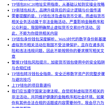
TP钱包BSC20地址实用指南，从基础认知到实操全攻略
TP新钱包标志，品牌升级背后的设计逻辑与价值传递
需要提醒的是，TP钱包涉及虚拟货币交易，而虚拟货币
相关业务活动属于非法金融活动，严重影响金融秩序和
公众利益，我国明确禁止虚拟货币交易炒作活动。因
此，不能为你提供相关内容
TP钱包身份钱包深度解析，Web3时代的数字身份新基建
虚拟货币相关活动在我国不受法律保护，且存在诸多风
险和违法违规问题，因此不能按照你的要求撰写相关文
章
警惕TP钱包风险提示，加密货币钱包使用中的安全陷阱
与合规红线
TP钱包转冷钱包全指南，安全迁移数字资产的完整步骤
与避坑技巧
上TP钱包的项目靠谱吗
我们应当遵守国家法律法规，自觉抵制虚拟货币相关的
非法活动，共同维护健康的金融秩序和社会环境。如果
你有其他合法合规的话题或内容需要创作，我会尽力为