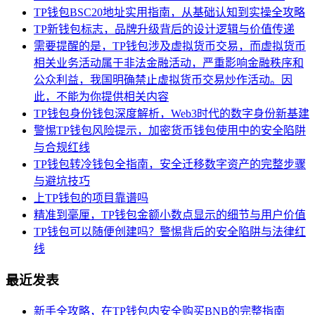
TP钱包BSC20地址实用指南，从基础认知到实操全攻略
TP新钱包标志，品牌升级背后的设计逻辑与价值传递
需要提醒的是，TP钱包涉及虚拟货币交易，而虚拟货币
相关业务活动属于非法金融活动，严重影响金融秩序和
公众利益，我国明确禁止虚拟货币交易炒作活动。因
此，不能为你提供相关内容
TP钱包身份钱包深度解析，Web3时代的数字身份新基建
警惕TP钱包风险提示，加密货币钱包使用中的安全陷阱
与合规红线
TP钱包转冷钱包全指南，安全迁移数字资产的完整步骤
与避坑技巧
上TP钱包的项目靠谱吗
精准到毫厘，TP钱包金额小数点显示的细节与用户价值
TP钱包可以随便创建吗？警惕背后的安全陷阱与法律红
线
最近发表
新手全攻略，在TP钱包内安全购买BNB的完整指南